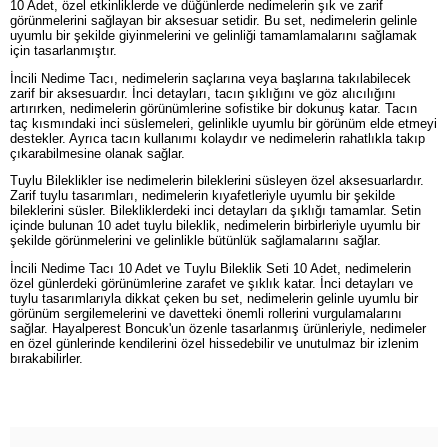
10 Adet, özel etkinliklerde ve düğünlerde nedimelerin şık ve zarif
görünmelerini sağlayan bir aksesuar setidir. Bu set, nedimelerin gelinle
uyumlu bir şekilde giyinmelerini ve gelinliği tamamlamalarını sağlamak
için tasarlanmıştır.
İncili Nedime Tacı, nedimelerin saçlarına veya başlarına takılabilecek
zarif bir aksesuardır. İnci detayları, tacın şıklığını ve göz alıcılığını
artırırken, nedimelerin görünümlerine sofistike bir dokunuş katar. Tacın
taç kısmındaki inci süslemeleri, gelinlikle uyumlu bir görünüm elde etmeyi
destekler. Ayrıca tacın kullanımı kolaydır ve nedimelerin rahatlıkla takıp
çıkarabilmesine olanak sağlar.
Tuylu Bileklikler ise nedimelerin bileklerini süsleyen özel aksesuarlardır.
Zarif tuylu tasarımları, nedimelerin kıyafetleriyle uyumlu bir şekilde
bileklerini süsler. Bilekliklerdeki inci detayları da şıklığı tamamlar. Setin
içinde bulunan 10 adet tuylu bileklik, nedimelerin birbirleriyle uyumlu bir
şekilde görünmelerini ve gelinlikle bütünlük sağlamalarını sağlar.
İncili Nedime Tacı 10 Adet ve Tuylu Bileklik Seti 10 Adet, nedimelerin
özel günlerdeki görünümlerine zarafet ve şıklık katar. İnci detayları ve
tuylu tasarımlarıyla dikkat çeken bu set, nedimelerin gelinle uyumlu bir
görünüm sergilemelerini ve davetteki önemli rollerini vurgulamalarını
sağlar. Hayalperest Boncuk'un özenle tasarlanmış ürünleriyle, nedimeler
en özel günlerinde kendilerini özel hissedebilir ve unutulmaz bir izlenim
bırakabilirler.