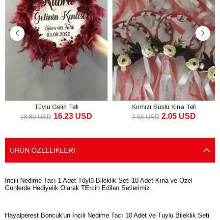
Tüylü Gelin Tefi
Kırmızı Süslü Kına Tefi
16.23 USD
2.05 USD
18.80 USD
2.56 USD
SEPETE EKLE
SEPETE EKLE
ÜRÜN ÖZELLIKLERI
İncili Nedime Tacı 1 Adet Tüylü Bileklik Seti 10 Adet Kına ve Özel
Günlerde Hediyelik Olarak TErcih Edilen Setlerimiz.
Hayalperest Boncuk'un İncili Nedime Tacı 10 Adet ve Tuylu Bileklik Seti