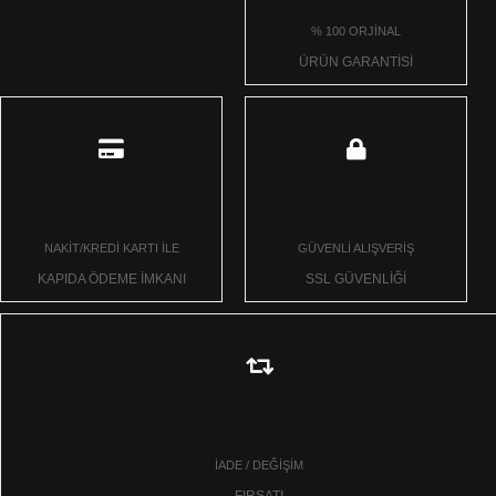
% 100 ORJİNAL
ÜRÜN GARANTİSİ
NAKİT/KREDİ KARTI İLE
GÜVENLİ ALIŞVERİŞ
KAPIDA ÖDEME İMKANI
SSL GÜVENLİĞİ
İADE / DEĞİŞİM
FIRSATI