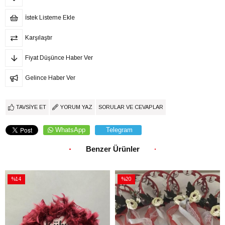
İstek Listeme Ekle
Karşılaştır
Fiyat Düşünce Haber Ver
Gelince Haber Ver
TAVSIYE ET
YORUM YAZ
SORULAR VE CEVAPLAR
WhatsApp
Telegram
Benzer Ürünler
%14
%20
İndirim
İndirim
%14İndirim
%20İndirim