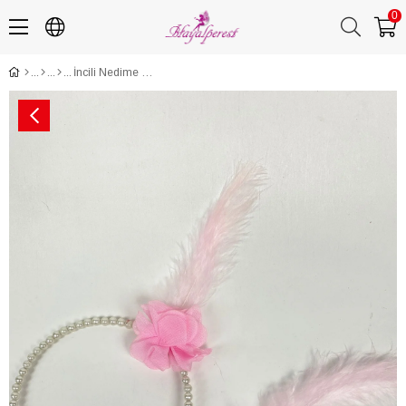
0
İncili Nedime Tacı 10 Adet Tüylü Bileklik Seti 10 Adet