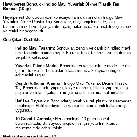
Hayalperest Boncuk - İndigo Mavi Yuvarlak Dikme Plastik Taş
Boncuk (10 gr)
Hayalperest Boncuk'un özel koleksiyonlarından biri olan İndigo Mavi
Yuvarlak Dikme Plastik Taş Boncuklar, el işi projelerinizde, takı
tasarımlarınızda ve diğer yaratıcı çalışmalarınızda kullanabileceğiniz şık
ve renkli bir seçenektir.
Öne Çıkan Özellikler:
İndigo Mavi Tasarım:
Boncuklar, zengin ve canlı bir indigo mavi
renk tonunda tasarlanmıştır. Bu renk tonu, tasarımlarınıza derinlik
ve şıklık katacaktır.
Yuvarlak Dikme Model:
Boncuklar yuvarlak dikme modeli ile öne
çıkar. Bu özellik, boncukların tasarımınıza kolayca entegre
edilmesini sağlar.
Çeşitli Kullanım Alanları:
İndigo Mavi Yuvarlak Dikme Plastik
Taş Boncuklar, takı yapımı, kolye tasarımı, bilezik yapımı, el işi
projeler ve tekstil çalışmaları gibi çeşitli alanlarda kullanılabilir.
Hafif ve Dayanıklı:
Boncuklar yüksek kaliteli plastik malzemeden
üretilmiştir. Hafif ve dayanıklı yapısı ile uzun süreli kullanım için
uygundur.
10 Gramlık Ambalaj:
Her ambalajda 10 gram boncuk
bulunmaktadır. Bu sayede projeleriniz için yeterli miktarda
malzeme elde edebilirsiniz.
Neden Hayalperest Boncuk?