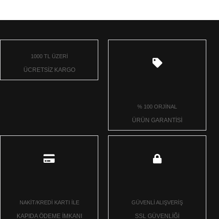
1000 TL ÜZERİ
ÜCRETSİZ KARGO
% 100 ORJİNAL
ÜRÜN GARANTİSİ
NAKİT/KREDİ KARTI İLE
GÜVENLİ ALIŞVERİŞ
KAPIDA ÖDEME İMKANI
SSL GÜVENLİĞİ