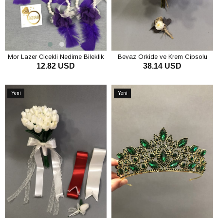
Mor Lazer Çiçekli Nedime Bileklik
Beyaz Orkide ve Krem Cipsolu
12.82 USD
38.14 USD
Seti
Gelin Buketi
SEPETE EKLE
SEPETE EKLE
Yeni
Yeni
Ürün
Ürün