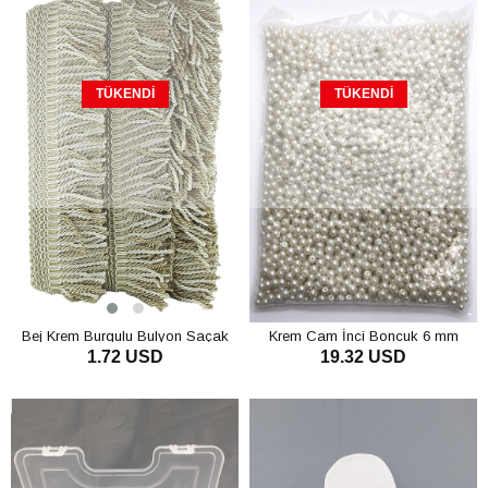
TÜKENDI
TÜKENDI
Bej Krem Burgulu Bulyon Saçak
Krem Cam İnci Boncuk 6 mm
1.72 USD
19.32 USD
Püskül 7 cm