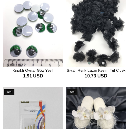
Kirpikli Oynar Göz Yeşil
Siyah Renk Lazer Kesim Tül Çiçek
1.91 USD
10.73 USD
SEPETE EKLE
SEPETE EKLE
Yeni
Yeni
Ürün
Ürün