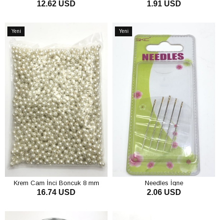
12.62 USD
1.91 USD
Kurdele 20 mt
SEPETE EKLE
SEPETE EKLE
Yeni
Yeni
Ürün
Ürün
Krem Cam İnci Boncuk 8 mm
Needles İgne
16.74 USD
2.06 USD
SEPETE EKLE
SEPETE EKLE