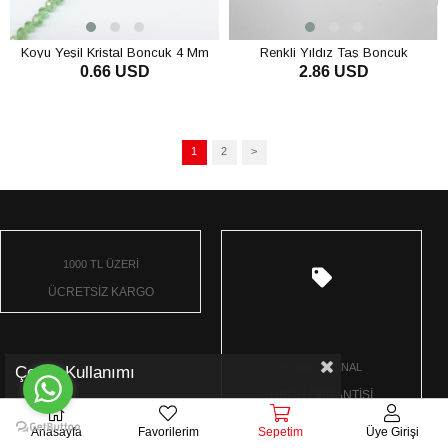
Koyu Yeşil Kristal Boncuk 4 Mm
Renkli Yıldız Taş Boncuk
0.66 USD
2.86 USD
1
2
>
1000 TL ÜZERİ
ÜCRETSİZ KARGO
% 100 ORJİNAL
Çerez Kullanımı
ÜRÜN GARANTİSİ
Anasayfa
Favorilerim
Sepetim
Üye Girişi