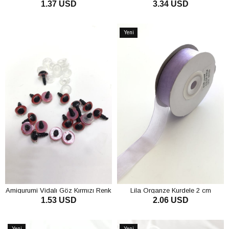
1.37 USD
3.34 USD
adet
SEPETE EKLE
SEPETE EKLE
Yeni
Ürün
Amigurumi Vidalı Göz Kırmızı Renk
Lila Organze Kurdele 2 cm
1.53 USD
2.06 USD
SEPETE EKLE
SEPETE EKLE
Yeni
Yeni