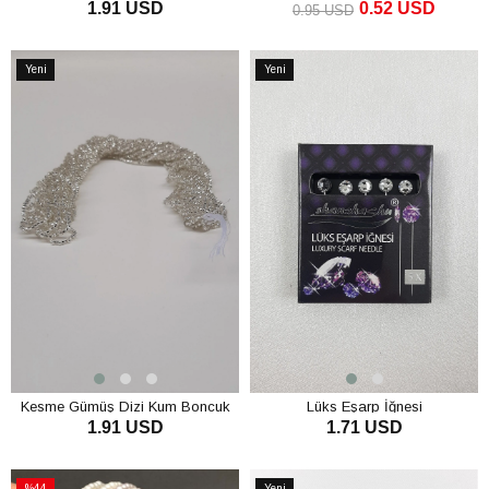
1.91 USD
0.52 USD
0.95 USD
SEPETE EKLE
SEPETE EKLE
Yeni
Yeni
Ürün
Ürün
Kesme Gümüş Dizi Kum Boncuk
Lüks Eşarp İğnesi
1.91 USD
1.71 USD
SEPETE EKLE
SEPETE EKLE
%44
Yeni