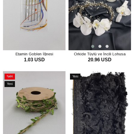
Etamin Goblen İğnesi
Orkide Tüylü ve İncili Lohusa
1.03 USD
20.96 USD
Terliği Taç Seti
SEPETE EKLE
SEPETE EKLE
%44
Yeni
İndirim
Ürün
Yeni
%44İndirim
Ürün