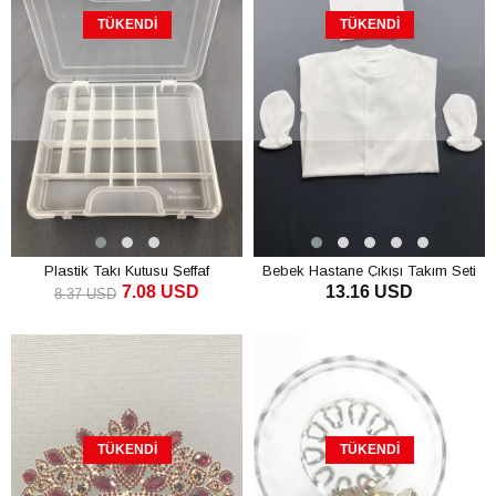
TÜKENDI
TÜKENDI
Plastik Takı Kutusu Şeffaf
Bebek Hastane Çıkışı Takım Seti
7.08 USD
13.16 USD
3'lü
8.37 USD
TÜKENDI
TÜKENDI