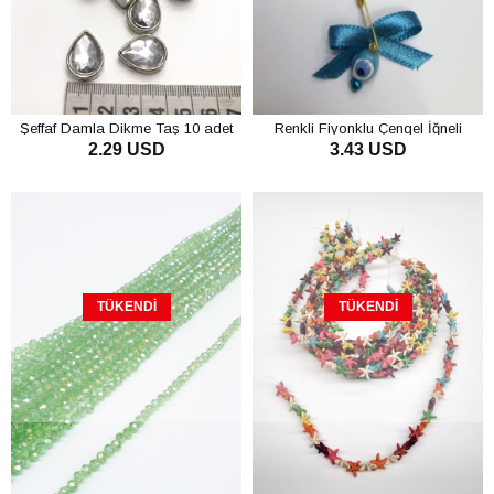
Şeffaf Damla Dikme Taş 10 adet
Renkli Fiyonklu Çengel İğneli
2.29 USD
3.43 USD
Nazar Boncugu
TÜKENDI
TÜKENDI