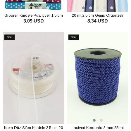
Grogren Kurdele Puantiyeli 1.5 cm
20 mt 2,5 cm Geniş Organzeli
3.09 USD
8.34 USD
Saten Kurdele
SEPETE EKLE
SEPETE EKLE
Yeni
Yeni
Ürün
Ürün
Krem Düz Şifon Kurdele 2,5 cm 20
Lacivert Kordonİp 3 mm 25 mt