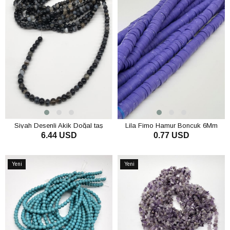
Siyah Desenli Akik Doğal taş
Lila Fimo Hamur Boncuk 6Mm
6.44 USD
0.77 USD
Boncuk 8 mm
SEPETE EKLE
SEPETE EKLE
Yeni
Yeni
Ürün
Ürün