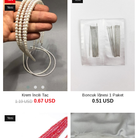
İndirim
Ürün
Yeni
%44İndirim
Ürün
Krem İncili Taç
Boncuk İğnesi 1 Paket
0.67 USD
0.51 USD
1.19 USD
SEPETE EKLE
SEPETE EKLE
Yeni
Ürün