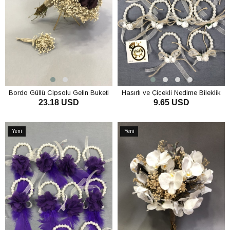
Bordo Güllü Cipsolu Gelin Buketi
Hasırlı ve Çiçekli Nedime Bileklik
23.18 USD
9.65 USD
ve Yaka Çiçeği
Seti
SEPETE EKLE
SEPETE EKLE
Yeni
Yeni
Ürün
Ürün