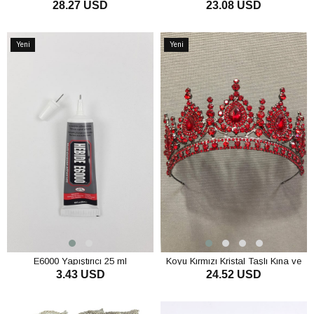
28.27 USD
23.08 USD
Tacı ve Küpe Takımı
Tacı
SEPETE EKLE
SEPETE EKLE
Yeni
Yeni
Ürün
Ürün
E6000 Yapıştırıcı 25 ml
Koyu Kırmızı Kristal Taşlı Kına ve
3.43 USD
24.52 USD
Gelin Tacı
SEPETE EKLE
SEPETE EKLE