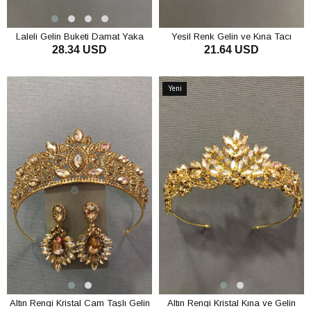
Laleli Gelin Buketi Damat Yaka
Yeşil Renk Gelin ve Kına Tacı
28.34 USD
21.64 USD
Çiçeği ve Takı Kurdelesi
SEPETE EKLE
SEPETE EKLE
Yeni
Ürün
Altın Rengi Kristal Cam Taşlı Gelin
Altın Rengi Kristal Kına ve Gelin