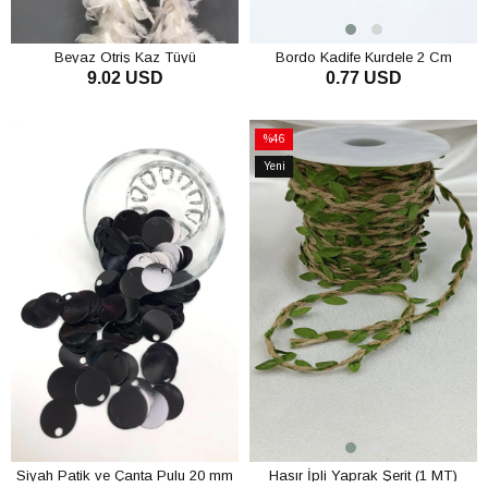
Beyaz Otriş Kaz Tüyü
Bordo Kadife Kurdele 2 Cm
9.02 USD
0.77 USD
SEPETE EKLE
SEPETE EKLE
%46
İndirim
Yeni
%46İndirim
Ürün
Siyah Patik ve Çanta Pulu 20 mm
Hasır İpli Yaprak Şerit (1 MT)