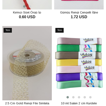
Kırmızı Süet Örgü İp
Gümüş Rengi Çengelli İğne
0.60 USD
1.72 USD
SEPETE EKLE
SEPETE EKLE
Yeni
Yeni
Ürün
Ürün
2.5 Cm Gold Rengi File Simtela
10 mt Saten 2 cm Kurdele