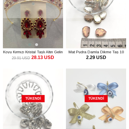
Koyu Kırmızı Kristal Taşlı Altın Gelin
Mat Pudra Damla Dikme Taş 10
28.13 USD
2.29 USD
Tacı Kına Tacı ve Küpe Takımı
adet
29.91 USD
TÜKENDI
TÜKENDI