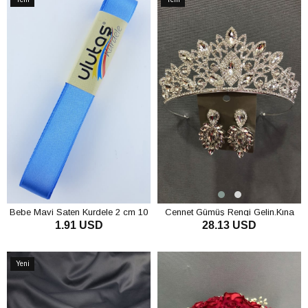
Ürün
Ürün
Bebe Mavi Saten Kurdele 2 cm 10
Cennet Gümüş Rengi Gelin.Kına
1.91 USD
28.13 USD
mt
Tacı ve Küpe Takımı
SEPETE EKLE
SEPETE EKLE
Yeni
Ürün