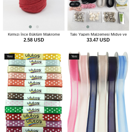
Kırmızı İnce Büklüm Makrome
Takı Yapım Malzemesi Midye ve
2.58 USD
33.47 USD
İpli Set
SEPETE EKLE
SEPETE EKLE
Yeni
Yeni
Ürün
Ürün