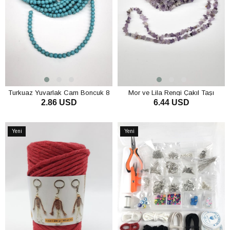
Turkuaz Yuvarlak Cam Boncuk 8
Mor ve Lila Rengi Çakıl Taşı
2.86 USD
6.44 USD
mm
Boncuk
SEPETE EKLE
SEPETE EKLE
Yeni
Yeni
Ürün
Ürün