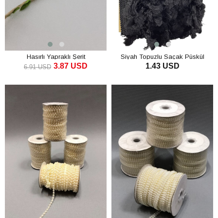
Hasırlı Yapraklı Şerit
Siyah Topuzlu Saçak Püskül
3.87 USD
1.43 USD
6.91 USD
SEPETE EKLE
SEPETE EKLE