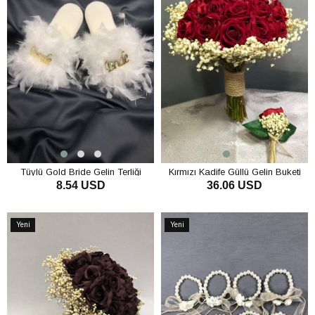
Tüylü Gold Bride Gelin Terliği
Kırmızı Kadife Güllü Gelin Buketi
8.54 USD
36.06 USD
SEPETE EKLE
SEPETE EKLE
Yeni
Yeni
Ürün
Ürün