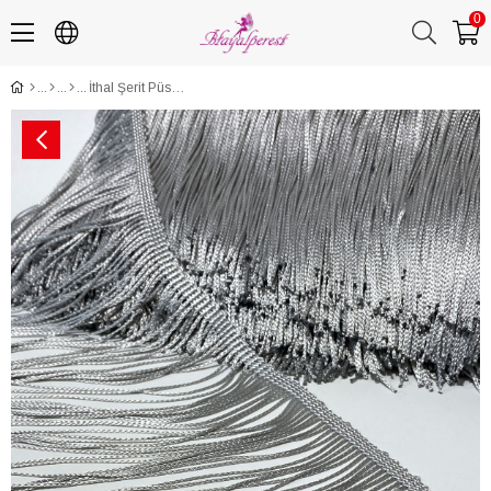
0
İthal Şerit Püskül Saçak 15 cm 1mt