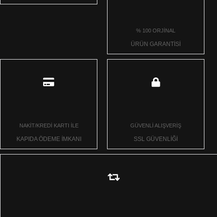
% 100 ORJİNAL
ÜRÜN GARANTİSİ
NAKİT/KREDİ KARTI İLE
GÜVENLİ ALIŞVERİŞ
KAPIDA ÖDEME İMKANI
SSL GÜVENLİĞİ