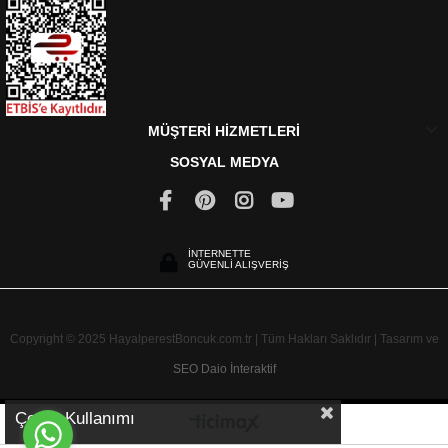
MÜŞTERİ HİZMETLERİ
SOSYAL MEDYA
İNTERNETTE
GÜVENLİ ALIŞVERİŞ
Copyright © 2025 HayalperestBoncuk.com.tr | Tüm Hakları Saklıdır | Tasarım ve
SEO
Daio İnteraktif
Çerez Kullanımı