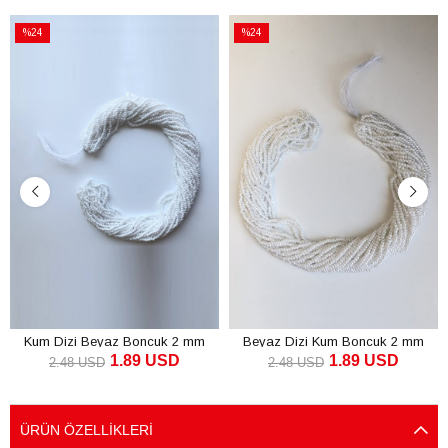
%24
%24
İndirim
İndirim
%24İndirim
%24İndirim
Kum Dizi Beyaz Boncuk 2 mm
Beyaz Dizi Kum Boncuk 2 mm
1.89 USD
1.89 USD
2.48 USD
2.48 USD
SEPETE EKLE
SEPETE EKLE
ÜRÜN ÖZELLIKLERI