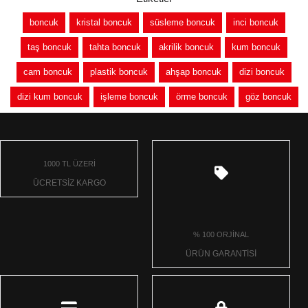
boncuk
kristal boncuk
süsleme boncuk
inci boncuk
taş boncuk
tahta boncuk
akrilik boncuk
kum boncuk
cam boncuk
plastik boncuk
ahşap boncuk
dizi boncuk
dizi kum boncuk
işleme boncuk
örme boncuk
göz boncuk
1000 TL ÜZERİ
ÜCRETSİZ KARGO
% 100 ORJİNAL
ÜRÜN GARANTİSİ