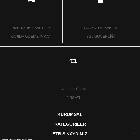
NAKİT/KREDİ KARTI İLE
GÜVENLİ ALIŞVERİŞ
KAPIDA ÖDEME İMKANI
SSL GÜVENLİĞİ
İADE / DEĞİŞİM
FIRSATI
KURUMSAL
KATEGORİLER
ETBİS KAYDIMIZ