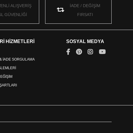
ENLİ ALIŞVERİŞ
İADE / DEĞİŞİM
SL GÜVENLİĞİ
FIRSATI
Rİ HİZMETLERİ
SOSYAL MEDYA
 & İADE SORGULAMA
İŞLEMLERİ
DEĞİŞİM
ŞARTLARI