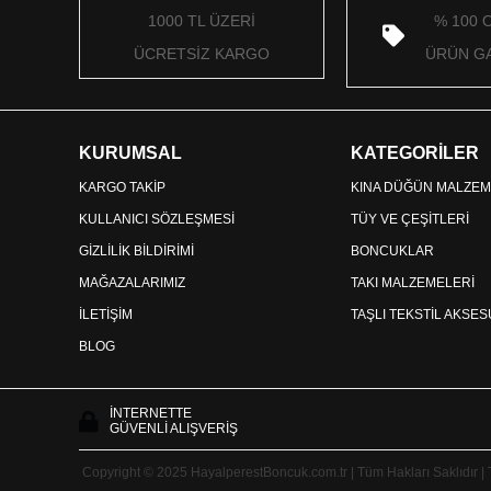
1000 TL ÜZERİ
% 100 
ÜCRETSİZ KARGO
ÜRÜN GA
KURUMSAL
KATEGORİLER
KARGO TAKİP
KINA DÜĞÜN MALZEM
KULLANICI SÖZLEŞMESİ
TÜY VE ÇEŞİTLERİ
GİZLİLİK BİLDİRİMİ
BONCUKLAR
MAĞAZALARIMIZ
TAKI MALZEMELERİ
İLETİŞİM
TAŞLI TEKSTİL AKSE
BLOG
İNTERNETTE
GÜVENLİ ALIŞVERİŞ
Copyright © 2025 HayalperestBoncuk.com.tr | Tüm Hakları Saklıdır |