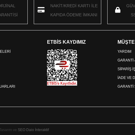
ORJİNAL
NAKİT/KREDİ KARTI İLE
GÜV
RANTİSİ
KAPIDA ÖDEME İMKANI
S
ETBİS KAYDIMIZ
MÜŞTE
ELERİ
YARDIM
GARANTİ
SİPARİŞ 
İADE VE 
SUARLARI
GARANTİ 
 Tasarım ve
SEO
Daio İnteraktif