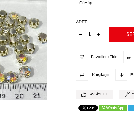
ADET
Favorilere Ekle
Karşılaştır
F
TAVSIYE ET
Y
WhatsApp