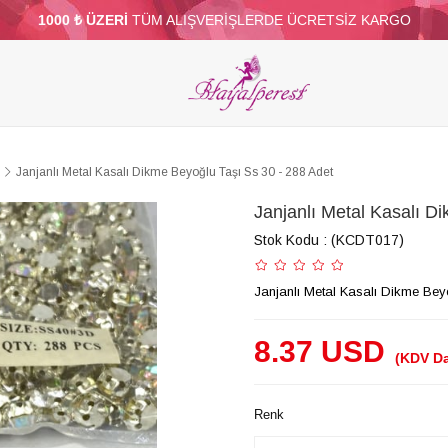
1000 ₺ ÜZERİ
TÜM ALIŞVERİŞLERDE ÜCRETSİZ KARGO
ELERİ
PARTİ VE SÜS MALZEMELERİ
TÜY
BONCUKLAR
TOPTAN
DİĞER
Janjanlı Metal Kasalı Dikme Beyoğlu Taşı Ss 30 - 288 Adet
Janjanlı Metal Kasalı D
Stok Kodu
(KCDT017)
Janjanlı Metal Kasalı Dikme Bey
8.37 USD
(KDV Da
Renk