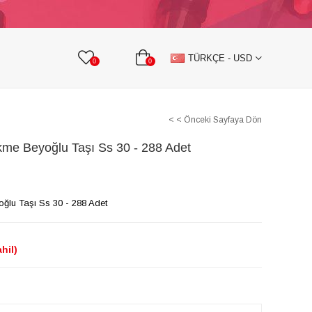
KURDELE
TAŞLI TEKSTİL AKSESUARLARI
TÜRKÇE - USD
0
0
< < Önceki Sayfaya Dön
ikme Beyoğlu Taşı Ss 30 - 288 Adet
oğlu Taşı Ss 30 - 288 Adet
hil)