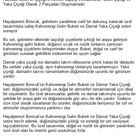
Yaka Çiçeği Olarak 2 Parçadan Oluşmaktadır.
Hayalperest Boncuk, gelinlerin zarafetine zarif bir dokunuş katacak özel
tasarımlara sahip Kahverengi Gelin Buketi ve Damat Yaka Çiçeği setini
sunuyor.
Bu set, gelinlerin ellerinde taşıdığı çiçeklerle şıklığı bir araya getiriyor.
Kahverengi gelin buketi, doğanın sıcak ve rustik tonlarını yansıtan
kahverengi çiçeklerin birleşiminden oluşur. Buket, doğal ve zarif bir
görünüm sunarak gelinlikle mükemmel bir uyum sağlar.
Damat yaka çiçeği ise damadın takım elbisesine şıklık katan bir detaydır.
Bu setteki yaka çiçeği, aynı kahverengi tonlarıyla tasarlanmıştır. Yaka
çiçeği, damadın tarzını tamamlarken düğününüzde uyumlu bir görünüm
yaratır.
Hayalperest Boncuk'un Kahverengi Gelin Buketi ve Damat Yaka Çiçeği
seti, düğününüzdeki şıklığı ve doğal bir atmosferi tamamlamak için ideal
bir seçenektir. Bu özel aksesuarlar, gelinlik ve damat takımıyla uyumlu bir
şekilde bir araya gelir ve düğününüzde göz alıcı bir etki yaratır. Sadece
size özel olarak tasarlanan bu ürünler, düğününüzde benzersiz bir stil ve
atmosfer oluşturmanıza yardımcı olur.
Hayalperest Boncuk'un Kahverengi Gelin Buketi ve Damat Yaka Çiçeği
setini tercih ederek, düğününüzdeki şıklığı ve estetiği bir üst seviyeye
taşıyabilirsiniz. Bu özel tasarımlar, doğal ve rustik bir görünüm yaratırken,
size özel olan bu önemli günü unutulmaz kılar.