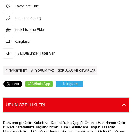
Favorilere Ekle
Telefonla Sipariş
İstek Listeme Ekle
Karşılaştır
Fiyat Düşünce Haber Ver
TAVSIYE ET
YORUM YAZ
SORULAR VE CEVAPLAR
WhatsApp
Telegram
ÜRÜN ÖZELLIKLERI
Kahverengi Gelin Buketi ve Damat Yaka Çiçeği Özenle Hazırlanan Gelin
Buketi Zarafetinizi Taçlandırıcak. Tüm Gelinliklere Uygun Tasarım
Harikası Gelin El Çiçeği'ni Hemen Sipariş verebilirsiniz. Gelin Çiçeği ve