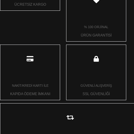
ÜCRETSİZ KARGO
% 100 ORJİNAL
ÜRÜN GARANTİSİ
NAKİT/KREDİ KARTI İLE
GÜVENLİ ALIŞVERİŞ
KAPIDA ÖDEME İMKANI
SSL GÜVENLİĞİ