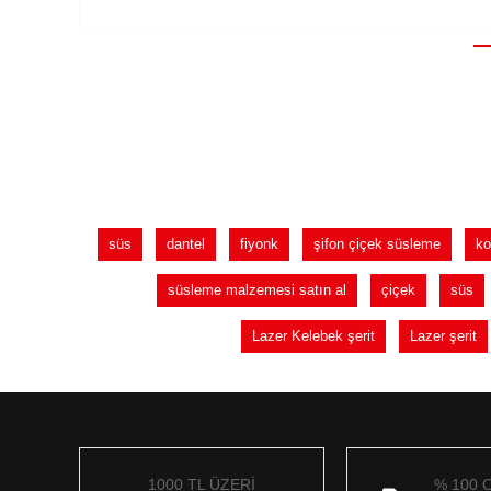
süs
dantel
fiyonk
şifon çiçek süsleme
ko
süsleme malzemesi satın al
çiçek
süs
Lazer Kelebek şerit
Lazer şerit
1000 TL ÜZERİ
% 100 