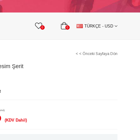
KURDELE
TAŞLI TEKSTİL AKSESUARLARI
TÜRKÇE - USD
0
0
< < Önceki Sayfaya Dön
sim Şerit
t
hil)
D
(KDV Dahil)