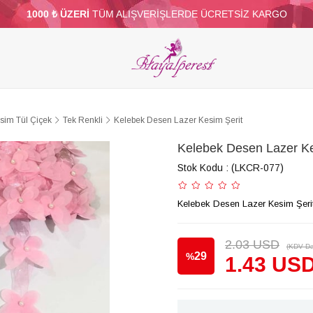
1000 ₺ ÜZERİ
TÜM ALIŞVERİŞLERDE ÜCRETSİZ KARGO
ELERİ
PARTİ VE SÜS MALZEMELERİ
TÜY
BONCUKLAR
TOPTAN
DİĞER
sim Tül Çiçek
Tek Renkli
Kelebek Desen Lazer Kesim Şerit
Kelebek Desen Lazer Ke
Stok Kodu
(LKCR-077)
Kelebek Desen Lazer Kesim Şeri
2.03 USD
(KDV Da
29
%
1.43 US
İndirim