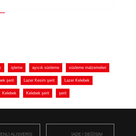
k
işleme
ayıcık süsleme
süsleme malzemeleri
ek şerit
Lazer Kesim şerit
Lazer Kelebek
Kelebek
Kelebek şerit
şerit
ENLİ ALIŞVERİŞ
İADE / DEĞİŞİM