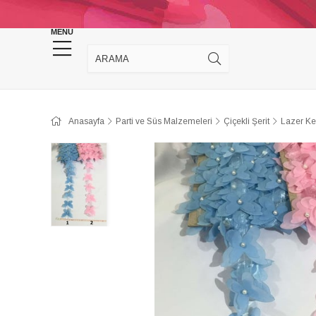
KINA DÜĞÜN MALZEMELERİ
TAKI MALZEM
MENU
Anasayfa
Parti ve Süs Malzemeleri
Çiçekli Şerit
Lazer Ke