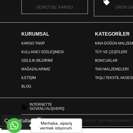
ÜCRETSİZ KARGO
ÜRÜN GA
KURUMSAL
KATEGORİLER
KARGO TAKİP
KINA DÜĞÜN MALZEM
KULLANICI SÖZLEŞMESİ
TÜY VE ÇEŞİTLERİ
GİZLİLİK BİLDİRİMİ
BONCUKLAR
MAĞAZALARIMIZ
TAKI MALZEMELERİ
İLETİŞİM
TAŞLI TEKSTİL AKSE
BLOG
İNTERNETTE
GÜVENLİ ALIŞVERİŞ
Çerez Kullanımı
Copyright © 2025 HayalperestBoncuk.com.tr | Tüm Hakları Saklıdır |
Merhaba, sipariş
vermek istiyorum.