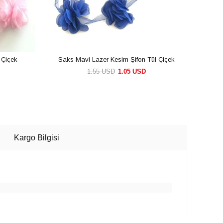
 Çiçek
Saks Mavi Lazer Kesim Şifon Tül Çiçek
Bo
1.55 USD
1.05 USD
SEPETE EKLE
Kargo Bilgisi