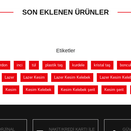
SON EKLENEN ÜRÜNLER
Etiketler
rdon
inci
tül
plastik taş
kurdele
kristal taş
boncu
Lazer
Lazer Kesim
Lazer Kesim Kelebek
Lazer Kesim Keleb
Kesim
Kesim Kelebek
Kesim Kelebek şerit
Kesim şerit
ORJİNAL
NAKİT/KREDİ KARTI İLE
GÜV