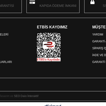
RANTİSİ
KAPIDA ÖDEME İMKANI
S
ETBİS KAYDIMIZ
MÜŞTE
ELERİ
YARDIM
GARANTİ
SİPARİŞ 
İADE VE 
SUARLARI
GARANTİ 
 Tasarım ve
SEO
Daio İnteraktif