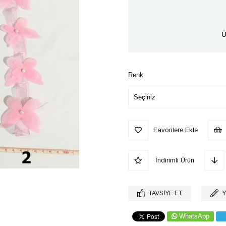
Ü
Renk
Favorilere Ekle
İndirimli Ürün
TAVSIYE ET
Y
WhatsApp