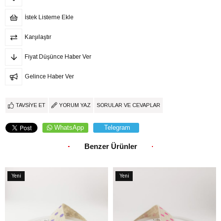
İstek Listeme Ekle
Karşılaştır
Fiyat Düşünce Haber Ver
Gelince Haber Ver
TAVSIYE ET
YORUM YAZ
SORULAR VE CEVAPLAR
WhatsApp
Telegram
Benzer Ürünler
Yeni
Yeni
Ürün
Ürün