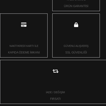
ÜRÜN GARANTİSİ
NAKİT/KREDİ KARTI İLE
GÜVENLİ ALIŞVERİŞ
KAPIDA ÖDEME İMKANI
SSL GÜVENLİĞİ
İADE / DEĞİŞİM
FIRSATI