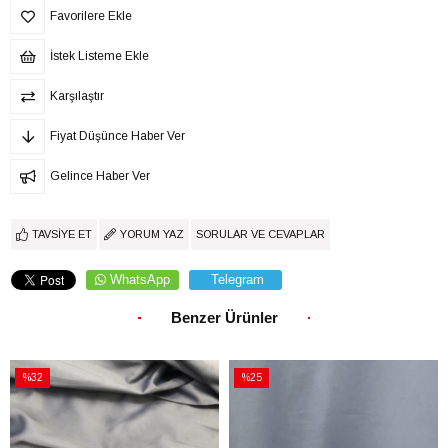
Favorilere Ekle
İstek Listeme Ekle
Karşılaştır
Fiyat Düşünce Haber Ver
Gelince Haber Ver
TAVSIYE ET
YORUM YAZ
SORULAR VE CEVAPLAR
WhatsApp
Telegram
Benzer Ürünler
%32
%25
İndirim
İndirim
%32İndirim
%25İndirim