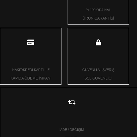
% 100 ORJİNAL
ÜRÜN GARANTİSİ
NAKİT/KREDİ KARTI İLE
GÜVENLİ ALIŞVERİŞ
KAPIDA ÖDEME İMKANI
SSL GÜVENLİĞİ
İADE / DEĞİŞİM