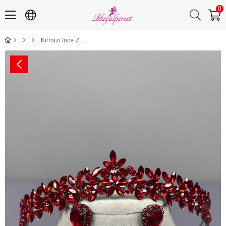
0
Kırmızı İnce Zarif Vera Gelin Kına Tacı Ve Damla Mekikli Küpe