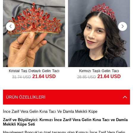
Kristal Taş Detaylı Gelin Tacı
Kırmızı Taşlı Gelin Tacı
21.64 USD
21.64 USD
Kırmızı
31.74 USD
28.85 USD
SEPETE EKLE
SEPETE EKLE
ÜRÜN ÖZELLIKLERI
İnce Zarif Vera Gelin Kına Tacı Ve Damla Mekikli Küpe
Zarif ve Büyüleyici: Kırmızı İnce Zarif Vera Gelin Kına Tacı ve Damla
Mekikli Küpe Seti
Hayalperest Boncuk'un özel tasarımı olan Kırmızı İnce Zarif Vera Gelin