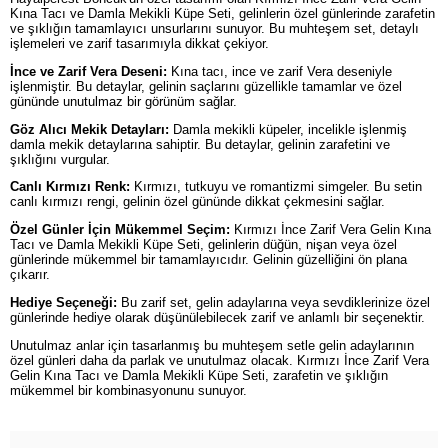
Kına Tacı ve Damla Mekikli Küpe Seti, gelinlerin özel günlerinde zarafetin
ve şıklığın tamamlayıcı unsurlarını sunuyor. Bu muhteşem set, detaylı
işlemeleri ve zarif tasarımıyla dikkat çekiyor.
İnce ve Zarif Vera Deseni:
Kına tacı, ince ve zarif Vera deseniyle
işlenmiştir. Bu detaylar, gelinin saçlarını güzellikle tamamlar ve özel
gününde unutulmaz bir görünüm sağlar.
Göz Alıcı Mekik Detayları:
Damla mekikli küpeler, incelikle işlenmiş
damla mekik detaylarına sahiptir. Bu detaylar, gelinin zarafetini ve
şıklığını vurgular.
Canlı Kırmızı Renk:
Kırmızı, tutkuyu ve romantizmi simgeler. Bu setin
canlı kırmızı rengi, gelinin özel gününde dikkat çekmesini sağlar.
Özel Günler İçin Mükemmel Seçim:
Kırmızı İnce Zarif Vera Gelin Kına
Tacı ve Damla Mekikli Küpe Seti, gelinlerin düğün, nişan veya özel
günlerinde mükemmel bir tamamlayıcıdır. Gelinin güzelliğini ön plana
çıkarır.
Hediye Seçeneği:
Bu zarif set, gelin adaylarına veya sevdiklerinize özel
günlerinde hediye olarak düşünülebilecek zarif ve anlamlı bir seçenektir.
Unutulmaz anlar için tasarlanmış bu muhteşem setle gelin adaylarının
özel günleri daha da parlak ve unutulmaz olacak. Kırmızı İnce Zarif Vera
Gelin Kına Tacı ve Damla Mekikli Küpe Seti, zarafetin ve şıklığın
mükemmel bir kombinasyonunu sunuyor.