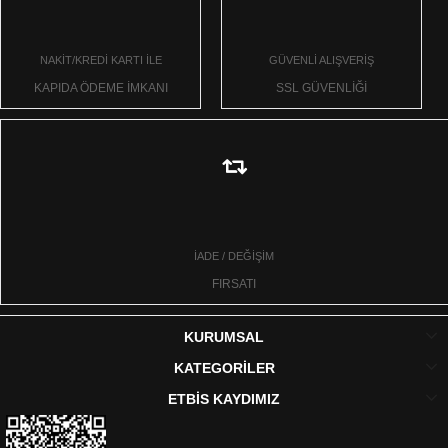
NAKİT/KREDİ KARTI İLE
GÜVENLİ ALIŞVERİŞ
KAPIDA ÖDEME İMKANI
SSL GÜVENLİĞİ
İADE / DEĞİŞİM
FIRSATI
KURUMSAL
KATEGORİLER
ETBİS KAYDIMIZ