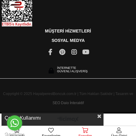
MÜŞTERİ HİZMETLERİ
SOSYAL MEDYA
İNTERNETTE
GÜVENLİ ALIŞVERİŞ
Copyright © 2025 HayalperestBoncuk.com.tr | Tüm Hakları Saklıdır | Tasarım ve
SEO
Daio İnteraktif
Çerez Kullanımı