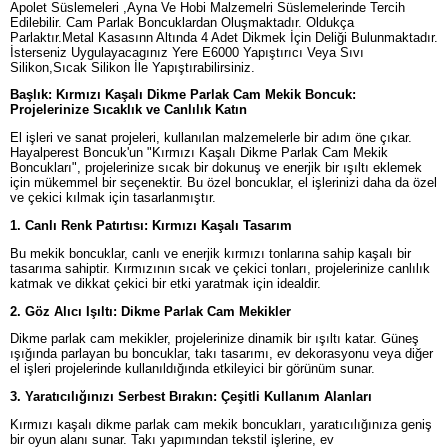
Apolet Süslemeleri ,Ayna Ve Hobi Malzemelri Süslemelerinde Tercih
Edilebilir. Cam Parlak Boncuklardan Oluşmaktadır. Oldukça
Parlaktır.Metal Kasasınn Altında 4 Adet Dikmek İçin Deliği Bulunmaktadır.
İsterseniz Uygulayacagınız Yere E6000 Yapıştırıcı Veya Sıvı
Silikon,Sıcak Silikon İle Yapıştırabilirsiniz.
Başlık: Kırmızı Kaşalı Dikme Parlak Cam Mekik Boncuk:
Projelerinize Sıcaklık ve Canlılık Katın
El işleri ve sanat projeleri, kullanılan malzemelerle bir adım öne çıkar.
Hayalperest Boncuk'un "Kırmızı Kaşalı Dikme Parlak Cam Mekik
Boncukları", projelerinize sıcak bir dokunuş ve enerjik bir ışıltı eklemek
için mükemmel bir seçenektir. Bu özel boncuklar, el işlerinizi daha da özel
ve çekici kılmak için tasarlanmıştır.
1. Canlı Renk Patırtısı: Kırmızı Kaşalı Tasarım
Bu mekik boncuklar, canlı ve enerjik kırmızı tonlarına sahip kaşalı bir
tasarıma sahiptir. Kırmızının sıcak ve çekici tonları, projelerinize canlılık
katmak ve dikkat çekici bir etki yaratmak için idealdir.
2. Göz Alıcı Işıltı: Dikme Parlak Cam Mekikler
Dikme parlak cam mekikler, projelerinize dinamik bir ışıltı katar. Güneş
ışığında parlayan bu boncuklar, takı tasarımı, ev dekorasyonu veya diğer
el işleri projelerinde kullanıldığında etkileyici bir görünüm sunar.
3. Yaratıcılığınızı Serbest Bırakın: Çeşitli Kullanım Alanları
Kırmızı kaşalı dikme parlak cam mekik boncukları, yaratıcılığınıza geniş
bir oyun alanı sunar. Takı yapımından tekstil işlerine, ev