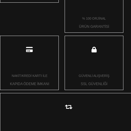
% 100 ORJİNAL
ÜRÜN GARANTİSİ
NAKİT/KREDİ KARTI İLE
GÜVENLİ ALIŞVERİŞ
KAPIDA ÖDEME İMKANI
SSL GÜVENLİĞİ