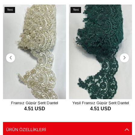
Yeni
Yeni
Ürün
Ürün
Fransız Güpür Şerit Dantel
Yeşil Fransız Güpür Şerit Dantel
4.51 USD
4.51 USD
SEPETE EKLE
SEPETE EKLE
ÜRÜN ÖZELLIKLERI