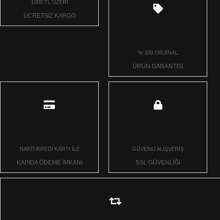
1000 TL ÜZERİ
ÜCRETSİZ KARGO
% 100 ORJİNAL
ÜRÜN GARANTİSİ
NAKİT/KREDİ KARTI İLE
GÜVENLİ ALIŞVERİŞ
KAPIDA ÖDEME İMKANI
SSL GÜVENLİĞİ