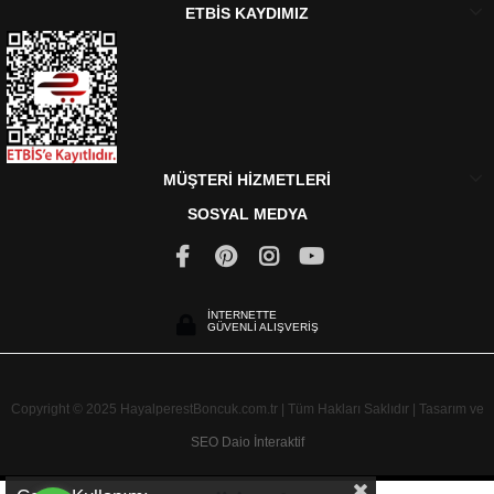
ETBİS KAYDIMIZ
MÜŞTERİ HİZMETLERİ
SOSYAL MEDYA
İNTERNETTE
GÜVENLİ ALIŞVERİŞ
Copyright © 2025 HayalperestBoncuk.com.tr | Tüm Hakları Saklıdır | Tasarım ve
SEO
Daio İnteraktif