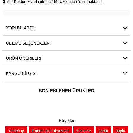
3 Mm Kordon Fiyatlandırma 1Mt Üzerinden Yapılmaktadır.
YORUMLAR
(0)
ÖDEME SEÇENEKLERI
ÜRÜN ÖNERILERI
KARGO BILGISI
SON EKLENEN ÜRÜNLER
Etiketler
kordon ip
kordon ipler aksesuar
süsleme
çanta
supla