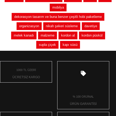
mobilya
dekorasyon tasarım ve buna benzer çeşitli hobi paketleme
organizasyon
nikah şekeri süsleme
davetiye
melek kanadı
malzeme
kordon al
kordon püskül
supla çiçek
kapı süsü
1000 TL ÜZERİ
ÜCRETSİZ KARGO
% 100 ORJİNAL
ÜRÜN GARANTİSİ