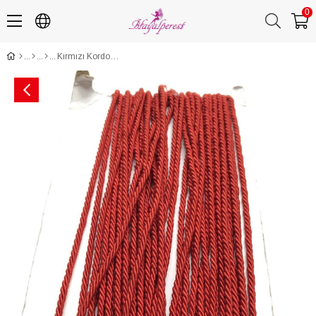
0
Kırmızı Kordon İp 3 mm 1 mt