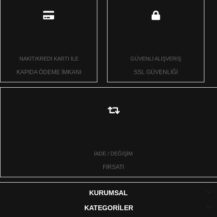
NAKİT/KREDİ KARTI İLE
GÜVENLİ ALIŞVERİŞ
KAPIDA ÖDEME İMKANI
SSL GÜVENLİĞİ
İADE / DEĞİŞİM
FIRSATI
KURUMSAL
KATEGORİLER