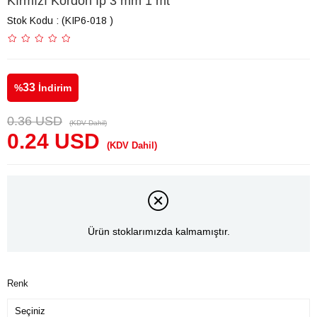
Kırmızı Kordon İp 3 mm 1 mt
Stok Kodu
(KIP6-018 )
33
%
İndirim
0.36 USD
(KDV Dahil)
0.24 USD
(KDV Dahil)
Ürün stoklarımızda kalmamıştır.
Renk