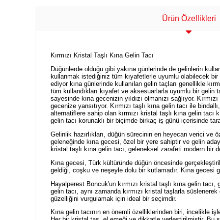
Ürün Özellikleri
Kırmızı Kristal Taşlı Kına Gelin Tacı
Düğünlerde olduğu gibi yakına günlerinde de gelinlerin kull
kullanmak istediğiniz tüm kıyafetlerle uyumlu olabilecek bi
ediyor kına günlerinde kullanılan gelin taçları genellikle k
tüm kullandıkları kıyafet ve aksesuarlarla uyumlu bir gelin t
sayesinde kına gecenizin yıldızı olmanızı sağlıyor. Kırmızı kr
gecenize yansıtıyor. Kırmızı taşlı kına gelin tacı ile bindall
alternatiflere sahip olan kırmızı kristal taşlı kına gelin tacı
gelin tacı korunaklı bir biçimde birkaç iş günü içerisinde tar
Gelinlik hazırlıkları, düğün sürecinin en heyecan verici ve öz
geleneğinde kına gecesi, özel bir yere sahiptir ve gelin ada
kristal taşlı kına gelin tacı, geleneksel zarafeti modern bir
Kına gecesi, Türk kültüründe düğün öncesinde gerçekleştirile
geldiği, coşku ve neşeyle dolu bir kutlamadır. Kına gecesi gel
Hayalperest Boncuk'un kırmızı kristal taşlı kına gelin tacı,
gelin tacı, aynı zamanda kırmızı kristal taşlarla süslenerek
güzelliğini vurgulamak için ideal bir seçimdir.
Kına gelin tacının en önemli özelliklerinden biri, incelikle i
Her bir kristal taş, el emeği ve dikkatle yerleştirilmiştir. B