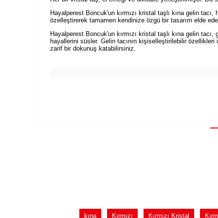
Hayalperest Boncuk'un kırmızı kristal taşlı kına gelin tacı, 
özelleştirerek tamamen kendinize özgü bir tasarım elde edebil
Hayalperest Boncuk'un kırmızı kristal taşlı kına gelin tacı, 
hayallerini süsler. Gelin tacının kişiselleştirilebilir özell
zarif bir dokunuş katabilirsiniz.
kına
Kırmızı
Kırmızı Kristal
Kırm