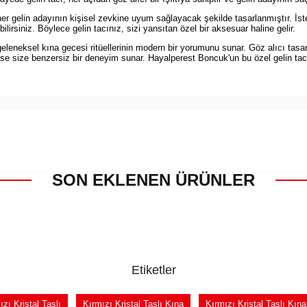
her gelin adayının kişisel zevkine uyum sağlayacak şekilde tasarlanmıştır. İste
irsiniz. Böylece gelin tacınız, sizi yansıtan özel bir aksesuar haline gelir.
geleneksel kına gecesi ritüellerinin modern bir yorumunu sunar. Göz alıcı tasar
ikleri ise size benzersiz bir deneyim sunar. Hayalperest Boncuk'un bu özel gelin
SON EKLENEN ÜRÜNLER
Etiketler
ızı Kristal Taşlı
Kırmızı Kristal Taşlı Kına
Kırmızı Kristal Taşlı Kına