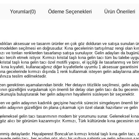
Yorumlar
(0)
Ödeme Seçenekleri
Ürün Önerileri
andıkları aksesuar ve tasarım ürünler en çok göz dolduran ve satışa sunulan ür
r modelden seçilmesi en doğrusudur. Kına gecelerinin tartışılmaz rengi olan k
ırmızı ve tonları renklerden tasarlanıp satışa sunuluyor. Gelin adayları da bug
acı tercih etmek istiyor. Kırmızı kristal taşlı kına gelin tacı tüm bu talebe uyg
istal taşlı kına gelin tacı özel motifli yapısı, el işçiliği ile tasarlanmış ve b
ı, kına kıyafeti, kullanacağınız diğer kıyafetlerle uyumlu 1 aksesuar garantisini 
 kına gecelerinde kırmızı dışında 1 renk kullanmak isteyen gelin adaylarına alter
afınıza teslim edilmektedir.
en gerektiren aşamalarından biridir. Her detayın titizlikle seçilmesi, gelin adayl
yının güzelliğini vurgulamak için önemli bir detay olan gelin tacı da bu gecen
 dokunuşla buluşturarak her gelin adayının hayallerini süsleyen bir seçenektir.
n ve gelin adayının kadınlık geçişine hazırlık sürecini simgeleyen önemli bir 
in adayının güzelliğini ön plana çıkarmak için özel olarak hazırlanır ve gelin ta
 geleneksel gelin tacı tasarımının modern bir yorumunu sunar. Geleneksel kına 
 göz alıcı bir görünüm kazanmıştır. Kırmızı, Türk kültüründe kına gecesinin sim
şlenmiş detaylardır. Hayalperest Boncuk'un kırmızı kristal taşlı kına gelin tacı,
u sayede gelin tacı, her açıdan göz alıcı bir ışıltıya sahiptir ve gelin adayının 