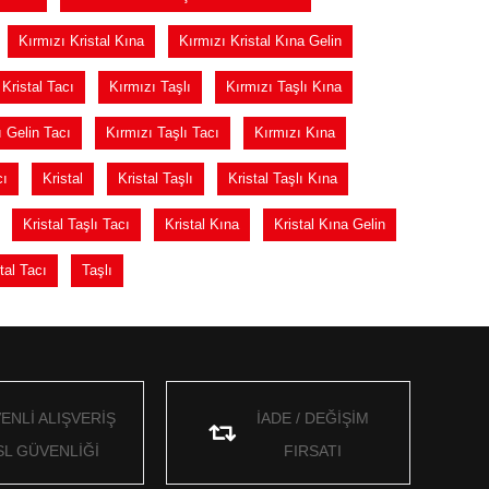
Kırmızı Kristal Kına
Kırmızı Kristal Kına Gelin
Kristal Tacı
Kırmızı Taşlı
Kırmızı Taşlı Kına
ı Gelin Tacı
Kırmızı Taşlı Tacı
Kırmızı Kına
cı
Kristal
Kristal Taşlı
Kristal Taşlı Kına
Kristal Taşlı Tacı
Kristal Kına
Kristal Kına Gelin
tal Tacı
Taşlı
ENLİ ALIŞVERİŞ
İADE / DEĞİŞİM
SL GÜVENLİĞİ
FIRSATI