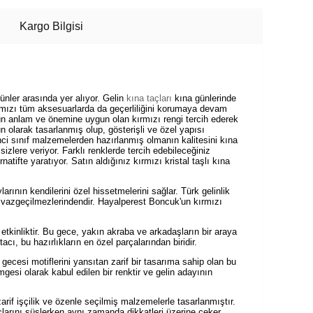
Kargo Bilgisi
ünler arasında yer alıyor. Gelin
kına taçları
kına günlerinde
ırmızı tüm aksesuarlarda da geçerliliğini korumaya devam
ünün anlam ve önemine uygun olan kırmızı rengi tercih ederek
un olarak tasarlanmış olup, gösterişli ve özel yapısı
irinci sınıf malzemelerden hazırlanmış olmanın kalitesini kına
sizlere veriyor. Farklı renklerde tercih edebileceğiniz
natifte yaratıyor. Satın aldığınız kırmızı kristal taşlı kına
arının kendilerini özel hissetmelerini sağlar. Türk gelinlik
in vazgeçilmezlerindendir. Hayalperest Boncuk'un kırmızı
etkinliktir. Bu gece, yakın akraba ve arkadaşların bir araya
cı, bu hazırlıkların en özel parçalarından biridir.
gecesi motiflerini yansıtan zarif bir tasarıma sahip olan bu
gesi olarak kabul edilen bir renktir ve gelin adayının
 zarif işçilik ve özenle seçilmiş malzemelerle tasarlanmıştır.
saçlarını süslerken aynı zamanda dikkatleri üzerine çeker.