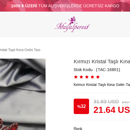
1000 ₺ ÜZERİ
TÜM ALIŞVERİŞLERDE ÜCRETSİZ KARGO
ELERİ
PARTİ VE SÜS MALZEMELERİ
TÜY
BONCUKLAR
TOPTAN
DİĞER
ristal Taşlı Kına Gelin Tacı
Kırmızı Kristal Taşlı Kın
Stok Kodu
(TAC-16801)
Kırmızı Kristal Taşlı Kına Gelin Ta
31.83 USD
(KDV 
32
%
21.64 U
İndirim
Renk