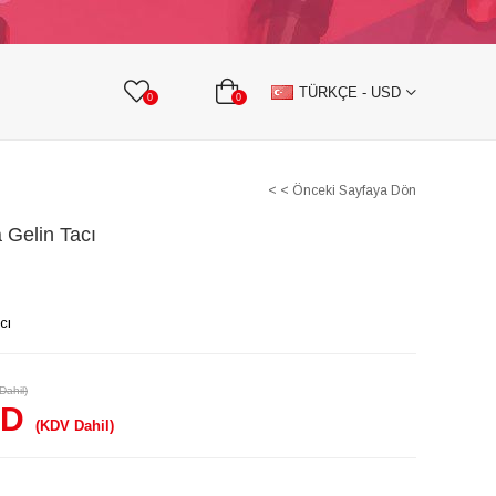
KURDELE
TAŞLI TEKSTİL AKSESUARLARI
TÜRKÇE - USD
0
0
< < Önceki Sayfaya Dön
a Gelin Tacı
cı
Dahil)
SD
(KDV Dahil)