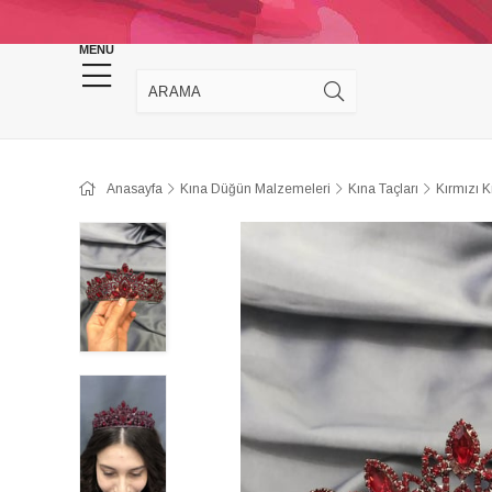
KINA DÜĞÜN MALZEMELERİ
TAKI MALZEM
MENU
Anasayfa
Kına Düğün Malzemeleri
Kına Taçları
Kırmızı K