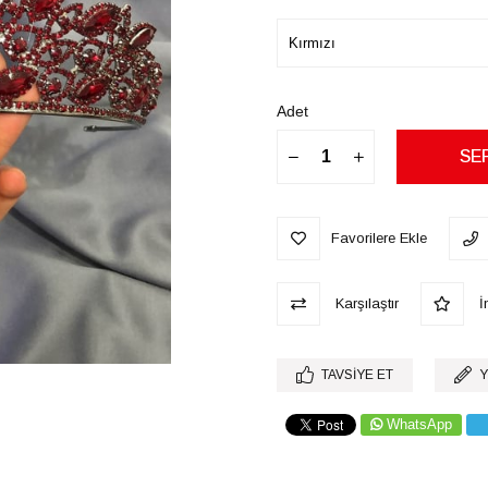
Adet
Favorilere Ekle
Karşılaştır
İn
TAVSIYE ET
Y
WhatsApp