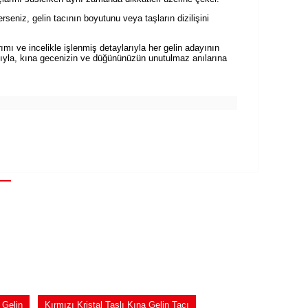
rseniz, gelin tacının boyutunu veya taşların dizilişini
ımı ve incelikle işlenmiş detaylarıyla her gelin adayının
 tacıyla, kına gecenizin ve düğününüzün unutulmaz anılarına
 Gelin
Kırmızı Kristal Taşlı Kına Gelin Tacı