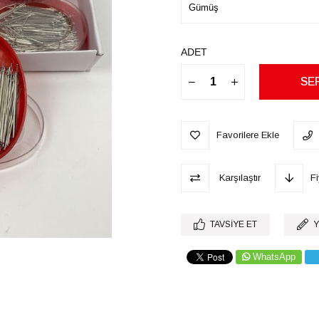
ADET
Favorilere Ekle
Karşılaştır
F
TAVSIYE ET
Y
WhatsApp