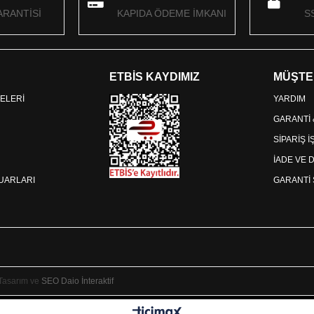
RANTİSİ
KAPIDA ÖDEME İMKANI
S
ETBİS KAYDIMIZ
MÜŞTE
ELERİ
YARDIM
GARANTİ
SİPARİŞ 
İADE VE 
SUARLARI
GARANTİ 
 Tasarım ve
SEO
Daio İnteraktif