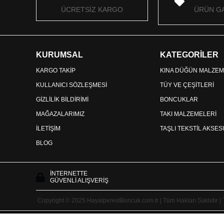
ÜCRETSİZ KARGO
ÜRÜN GA
KURUMSAL
KATEGORİLER
KARGO TAKİP
KINA DÜĞÜN MALZEM
KULLANICI SÖZLEŞMESİ
TÜY VE ÇEŞİTLERİ
GİZLİLİK BİLDİRİMİ
BONCUKLAR
MAĞAZALARIMIZ
TAKI MALZEMELERİ
İLETİŞİM
TAŞLI TEKSTİL AKSE
BLOG
İNTERNETTE
GÜVENLİ ALIŞVERİŞ
Copyright © 2025 HayalperestBoncuk.com.tr | Tüm Hakları Saklıdır |