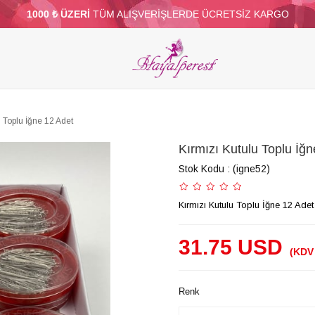
1000 ₺ ÜZERİ
TÜM ALIŞVERİŞLERDE ÜCRETSİZ KARGO
ELERİ
PARTİ VE SÜS MALZEMELERİ
TÜY
BONCUKLAR
TOPTAN
DİĞER
u Toplu İğne 12 Adet
Kırmızı Kutulu Toplu İğ
Stok Kodu
(igne52)
Kırmızı Kutulu Toplu İğne 12 Adet
31.75 USD
(KDV 
Renk