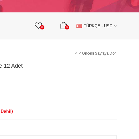
KURDELE
TAŞLI TEKSTİL AKSESUARLARI
TÜRKÇE - USD
0
0
< < Önceki Sayfaya Dön
ne 12 Adet
Dahil)