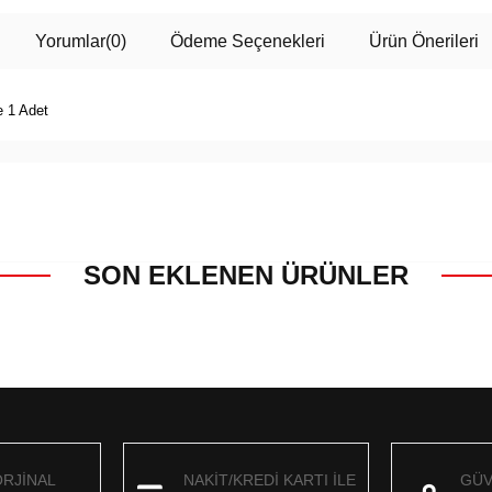
Yorumlar
(0)
Ödeme Seçenekleri
Ürün Önerileri
e 1 Adet
SON EKLENEN ÜRÜNLER
ORJİNAL
NAKİT/KREDİ KARTI İLE
GÜV