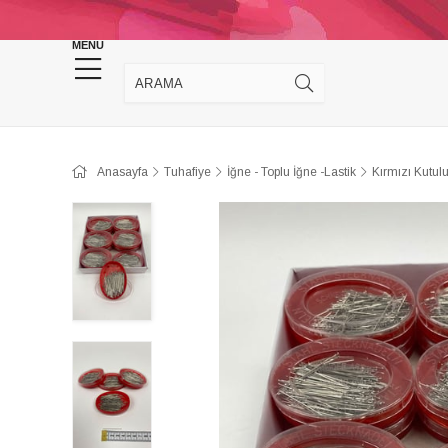
KINA DÜĞÜN MALZEMELERİ
TAKI MALZEM
MENU
Anasayfa
Tuhafiye
İğne - Toplu İğne -Lastik
Kırmızı Kutul