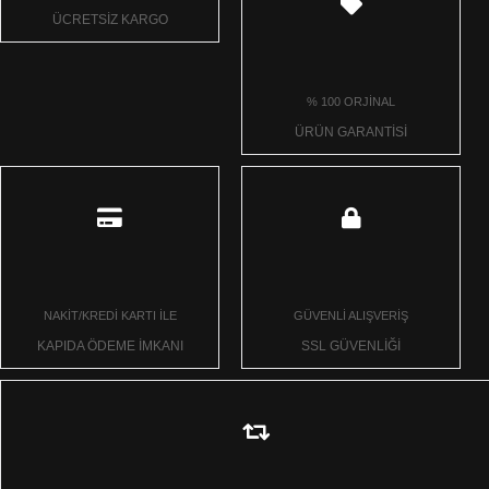
ÜCRETSİZ KARGO
% 100 ORJİNAL
ÜRÜN GARANTİSİ
NAKİT/KREDİ KARTI İLE
GÜVENLİ ALIŞVERİŞ
KAPIDA ÖDEME İMKANI
SSL GÜVENLİĞİ