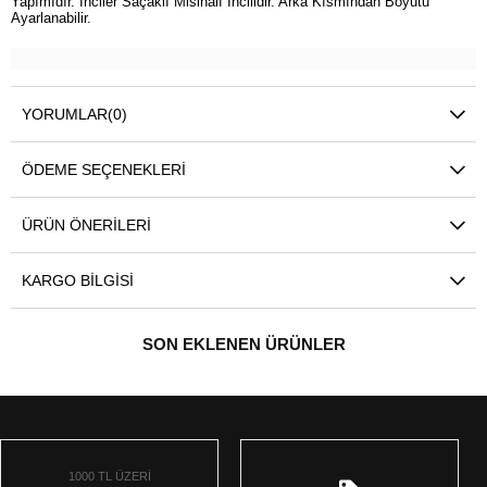
Yapımıdır. İnciler Saçaklı Misinalı İncilidir. Arka Kısmından Boyutu
Ayarlanabilir.
YORUMLAR
(0)
ÖDEME SEÇENEKLERI
ÜRÜN ÖNERILERI
KARGO BILGISI
SON EKLENEN ÜRÜNLER
1000 TL ÜZERİ