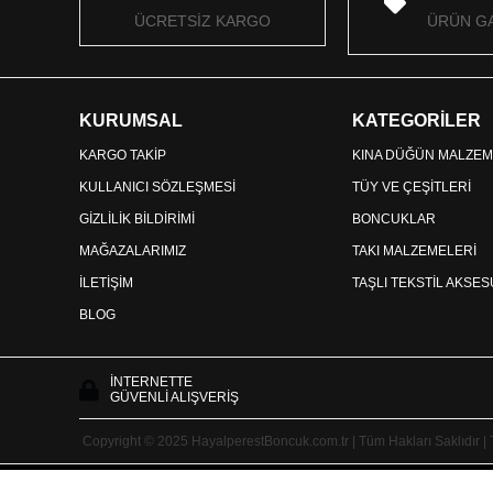
ÜCRETSİZ KARGO
ÜRÜN GA
KURUMSAL
KATEGORİLER
KARGO TAKİP
KINA DÜĞÜN MALZEM
KULLANICI SÖZLEŞMESİ
TÜY VE ÇEŞİTLERİ
GİZLİLİK BİLDİRİMİ
BONCUKLAR
MAĞAZALARIMIZ
TAKI MALZEMELERİ
İLETİŞİM
TAŞLI TEKSTİL AKSE
BLOG
İNTERNETTE
GÜVENLİ ALIŞVERİŞ
Copyright © 2025 HayalperestBoncuk.com.tr | Tüm Hakları Saklıdır |