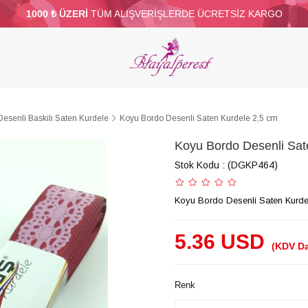
1000 ₺ ÜZERİ
TÜM ALIŞVERİŞLERDE ÜCRETSİZ KARGO
ELERİ
PARTİ VE SÜS MALZEMELERİ
TÜY
BONCUKLAR
TOPTAN
DİĞER
Desenli Baskılı Saten Kurdele
Koyu Bordo Desenli Saten Kurdele 2,5 cm
Koyu Bordo Desenli Sat
Stok Kodu
(DGKP464)
Koyu Bordo Desenli Saten Kurde
5.36 USD
(KDV Da
Renk