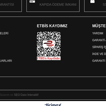
RANTİSİ
KAPIDA ÖDEME İMKANI
S
ETBİS KAYDIMIZ
MÜŞTE
ELERİ
YARDIM
GARANTİ
SİPARİŞ 
İADE VE 
SUARLARI
GARANTİ 
 Tasarım ve
SEO
Daio İnteraktif