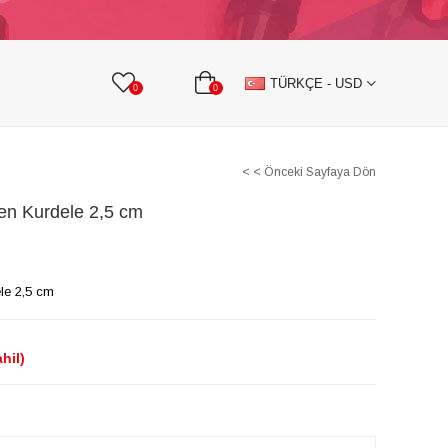
KURDELE
TAŞLI TEKSTİL AKSESUARLARI
TÜRKÇE - USD
0
0
< < Önceki Sayfaya Dön
en Kurdele 2,5 cm
le 2,5 cm
hil)