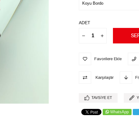
ADET
Favorilere Ekle
Karşılaştır
F
TAVSIYE ET
Y
WhatsApp