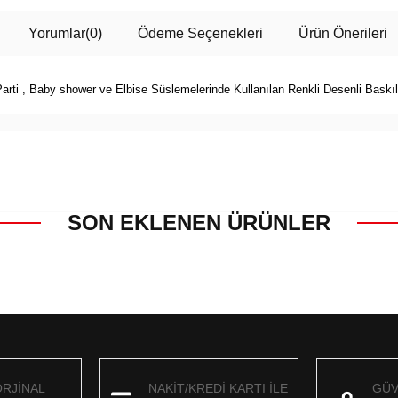
Yorumlar
(0)
Ödeme Seçenekleri
Ürün Önerileri
ti , Baby shower ve Elbise Süslemelerinde Kullanılan Renkli Desenli Baskıl
SON EKLENEN ÜRÜNLER
ORJİNAL
NAKİT/KREDİ KARTI İLE
GÜV