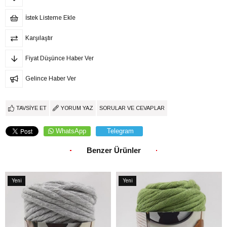
İstek Listeme Ekle
Karşılaştır
Fiyat Düşünce Haber Ver
Gelince Haber Ver
TAVSIYE ET
YORUM YAZ
SORULAR VE CEVAPLAR
WhatsApp
Telegram
Benzer Ürünler
Yeni
Yeni
Ürün
Ürün