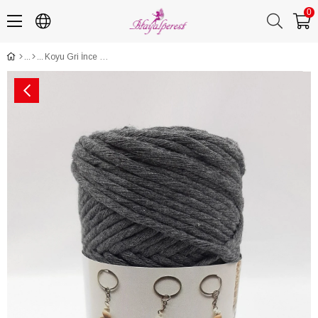
0
Koyu Gri İnce Büklüm Makrome