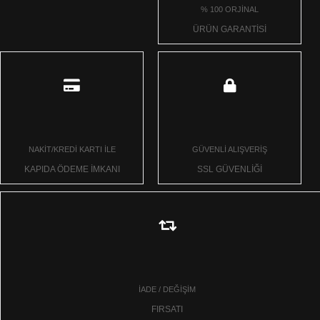
% 100 ORJİNAL
ÜRÜN GARANTİSİ
NAKİT/KREDİ KARTI İLE
GÜVENLİ ALIŞVERİŞ
KAPIDA ÖDEME İMKANI
SSL GÜVENLİĞİ
İADE / DEĞİŞİM
FIRSATI