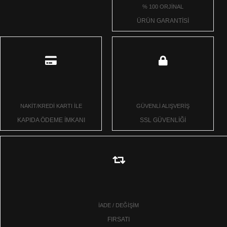
% 100 ORJİNAL
ÜRÜN GARANTİSİ
NAKİT/KREDİ KARTI İLE
GÜVENLİ ALIŞVERİŞ
KAPIDA ÖDEME İMKANI
SSL GÜVENLİĞİ
İADE / DEĞİŞİM
FIRSATI