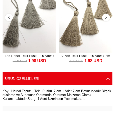
Taş Rengi Tekli Püskül 10 Adet 7
Vizon Tekli Püskül 10 Adet 7 cm
1.98 USD
1.98 USD
cm
2.20 USD
2.20 USD
SEPETE EKLE
SEPETE EKLE
ÜRÜN ÖZELLIKLERI
Koyu Hardal Topuzlu Tekli Püskül 7 cm 1 Adet 7 cm Boyutundadır.Birçok
süsleme ve Aksesuar Yapımında Yardımcı Malzeme Olarak
Kullanılmaktadır.Satışı 1 Adet Üzerinden Yapılmaktadır.