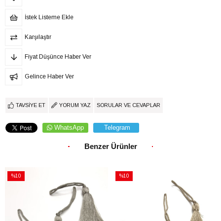
İstek Listeme Ekle
Karşılaştır
Fiyat Düşünce Haber Ver
Gelince Haber Ver
TAVSIYE ET
YORUM YAZ
SORULAR VE CEVAPLAR
WhatsApp
Telegram
Benzer Ürünler
%10
%10
İndirim
İndirim
%10İndirim
%10İndirim