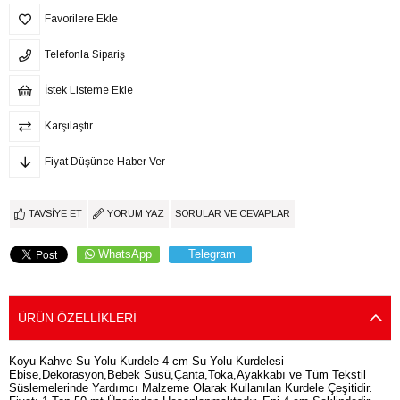
Favorilere Ekle
Telefonla Sipariş
İstek Listeme Ekle
Karşılaştır
Fiyat Düşünce Haber Ver
TAVSIYE ET
YORUM YAZ
SORULAR VE CEVAPLAR
WhatsApp
Telegram
ÜRÜN ÖZELLIKLERI
Koyu Kahve Su Yolu Kurdele 4 cm Su Yolu Kurdelesi
Ebise,Dekorasyon,Bebek Süsü,Çanta,Toka,Ayakkabı ve Tüm Tekstil
Süslemelerinde Yardımcı Malzeme Olarak Kullanılan Kurdele Çeşitidir.