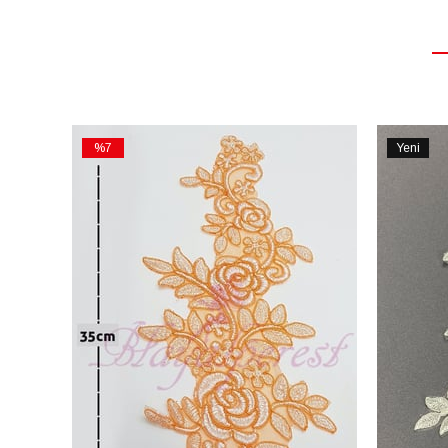
%7
Yeni
İndirim
Ürün
%7İndirim