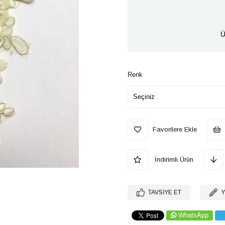
Ü
Renk
Favorilere Ekle
İndirimli Ürün
TAVSIYE ET
Y
WhatsApp