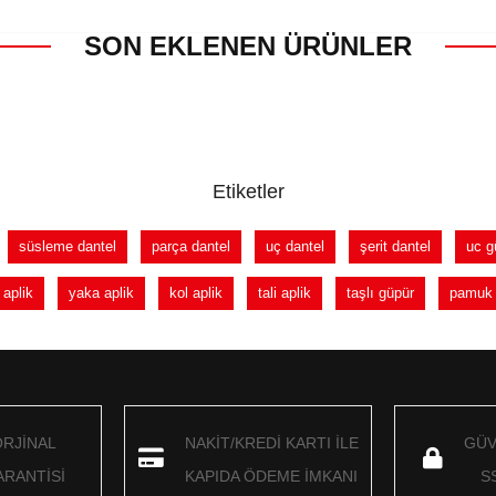
SON EKLENEN ÜRÜNLER
Etiketler
süsleme dantel
parça dantel
uç dantel
şerit dantel
uc g
aplik
yaka aplik
kol aplik
tali aplik
taşlı güpür
pamuk 
ORJİNAL
NAKİT/KREDİ KARTI İLE
GÜV
RANTİSİ
KAPIDA ÖDEME İMKANI
S