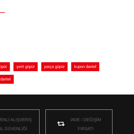
üpür
şerit güpür
parça güpür
kupon dantel
dantel
ENLİ ALIŞVERİŞ
İADE / DEĞİŞİM
SL GÜVENLİĞİ
FIRSATI