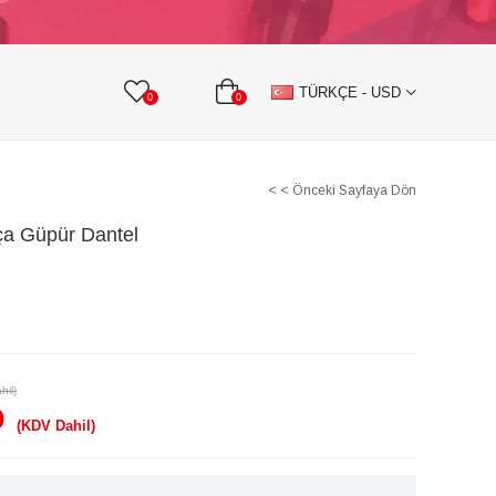
KURDELE
TAŞLI TEKSTİL AKSESUARLARI
TÜRKÇE - USD
0
0
< < Önceki Sayfaya Dön
ça Güpür Dantel
hil)
D
(KDV Dahil)