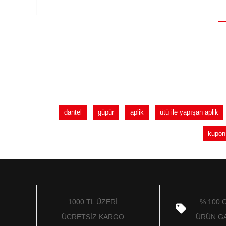
dantel
güpür
aplik
ütü ile yapışan aplik
kupon 
1000 TL ÜZERİ
% 100 
ÜCRETSİZ KARGO
ÜRÜN GA