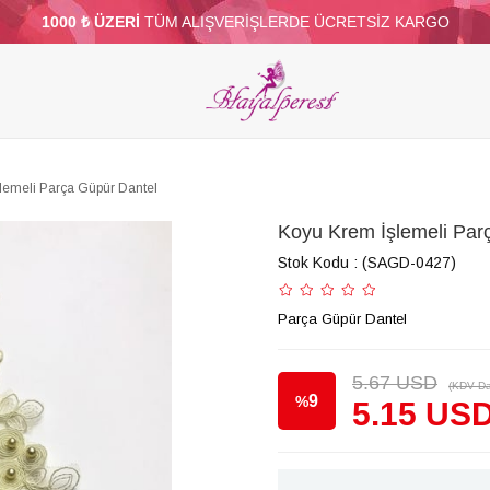
1000 ₺ ÜZERİ
TÜM ALIŞVERİŞLERDE ÜCRETSİZ KARGO
ELERİ
PARTİ VE SÜS MALZEMELERİ
TÜY
BONCUKLAR
TOPTAN
DİĞER
lemeli Parça Güpür Dantel
Koyu Krem İşlemeli Par
Stok Kodu
(SAGD-0427)
Parça Güpür Dantel
5.67 USD
(KDV Da
9
%
5.15 US
İndirim