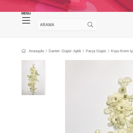
KINA DÜĞÜN MALZEMELERİ
TAKI MALZEM
MENU
Anasayfa
Dantel- Güpür- Aplik
Parça Güpür
Koyu Krem İş