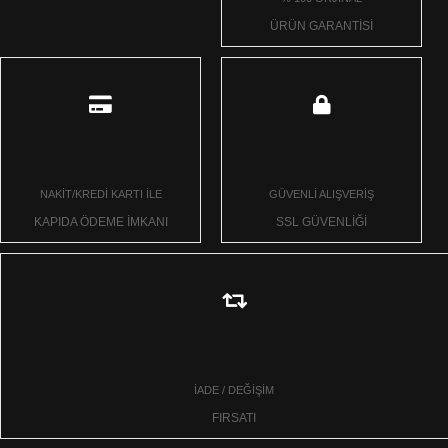
ÜRÜN GARANTİSİ
NAKİT/KREDİ KARTI İLE
GÜVENLİ ALIŞVERİŞ
KAPIDA ÖDEME İMKANI
SSL GÜVENLİĞİ
İADE / DEĞİŞİM
FIRSATI