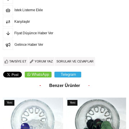
İstek Listeme Ekle
Karşılaştır
Fiyat Düşünce Haber Ver
Gelince Haber Ver
TAVSIYE ET
YORUM YAZ
SORULAR VE CEVAPLAR
WhatsApp
Telegram
Benzer Ürünler
Yeni
Yeni
Ürün
Ürün