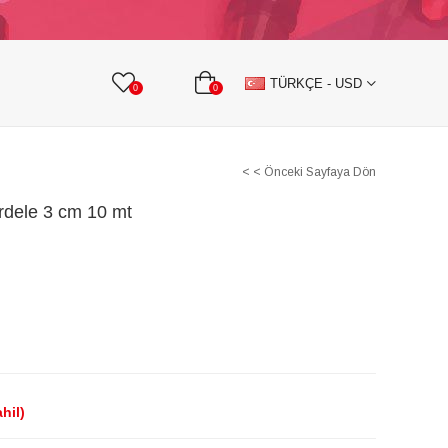
KURDELE
TAŞLI TEKSTİL AKSESUARLARI
TÜRKÇE - USD
0
0
< < Önceki Sayfaya Dön
dele 3 cm 10 mt
hil)