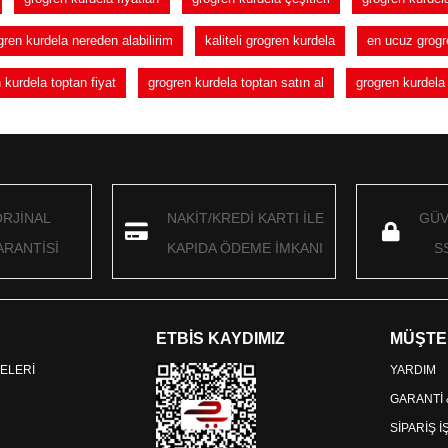
gren kurdela nereden alabilirim
kaliteli grogren kurdela
en ucuz grogre
 kurdela toptan fiyat
grogren kurdela toptan satın al
grogren kurdela
ORJİNAL
NAKİT/KREDİ KARTI İLE
GÜV
RANTİSİ
KAPIDA ÖDEME İMKANI
S
ETBİS KAYDIMIZ
MÜŞTE
ELERİ
YARDIM
GARANTİ
SİPARİŞ 