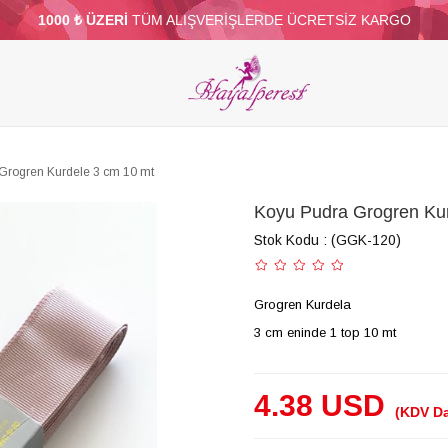
1000 ₺ ÜZERİ
TÜM ALIŞVERİŞLERDE ÜCRETSİZ KARGO
ELERİ
PARTİ VE SÜS MALZEMELERİ
TÜY
BONCUKLAR
TOPTAN
DİĞER
Grogren Kurdele 3 cm 10 mt
Koyu Pudra Grogren Kur
Stok Kodu
(GGK-120)
Grogren Kurdela
3 cm eninde 1 top 10 mt
4.38 USD
(KDV Da