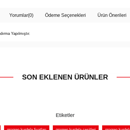
Yorumlar
(0)
Ödeme Seçenekleri
Ürün Önerileri
dırma Yapılmıştır.
SON EKLENEN ÜRÜNLER
Etiketler
grogren kurdela fiyatları
grogren kurdela çeşitleri
grogren kurdel