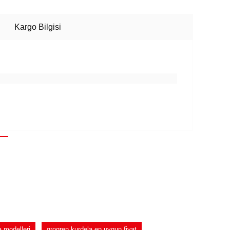
Kargo Bilgisi
a modelleri
grogren kurdela en uygun fiyat