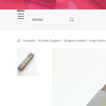
KINA DÜĞÜN MALZEMELERİ
TAKI MALZEM
MENU
Anasayfa
Kurdele Çeşitleri
Grogren Kurdele
Koyu Pudra 