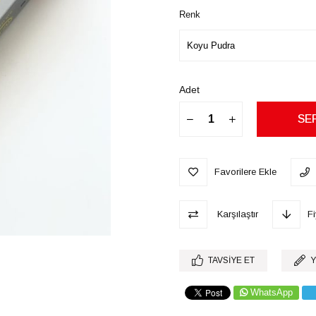
Renk
Adet
Favorilere Ekle
Karşılaştır
F
TAVSIYE ET
Y
WhatsApp