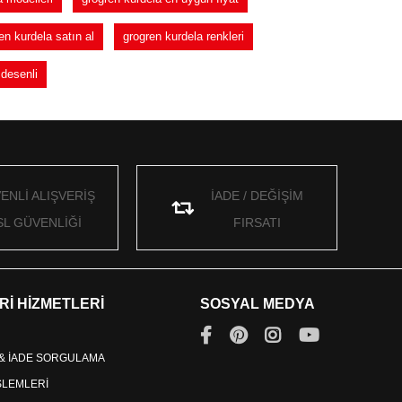
n kurdela satın al
grogren kurdela renkleri
 desenli
ENLİ ALIŞVERİŞ
İADE / DEĞİŞİM
SL GÜVENLİĞİ
FIRSATI
Rİ HİZMETLERİ
SOSYAL MEDYA
 & İADE SORGULAMA
İŞLEMLERİ