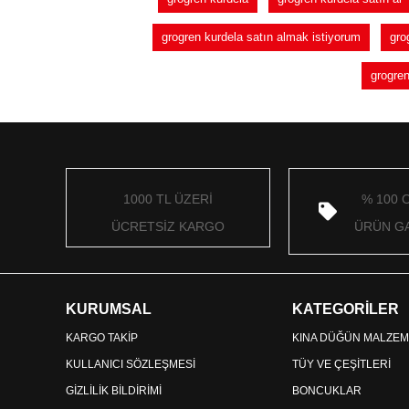
grogren kurdela satın almak istiyorum
gro
grogren
1000 TL ÜZERİ
% 100 
ÜCRETSİZ KARGO
ÜRÜN GA
KURUMSAL
KATEGORİLER
KARGO TAKİP
KINA DÜĞÜN MALZEM
KULLANICI SÖZLEŞMESİ
TÜY VE ÇEŞİTLERİ
GİZLİLİK BİLDİRİMİ
BONCUKLAR