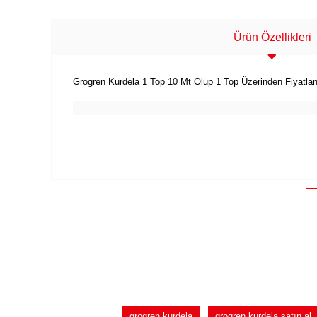
Ürün Özellikleri
Grogren Kurdela 1 Top 10 Mt Olup 1 Top Üzerinden Fiyatlan
grogren kurdela
grogren kurdela satın al