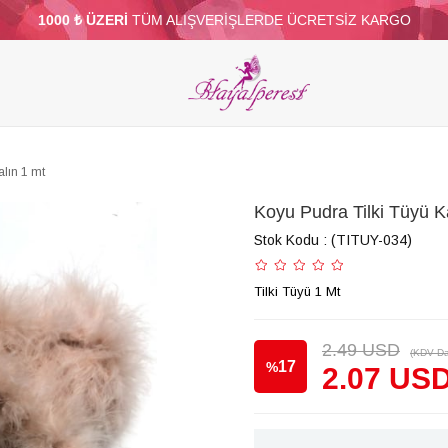
1000 ₺ ÜZERİ
TÜM ALIŞVERİŞLERDE ÜCRETSİZ KARGO
ELERİ
PARTİ VE SÜS MALZEMELERİ
TÜY
BONCUKLAR
TOPTAN
DİĞER
alın 1 mt
Koyu Pudra Tilki Tüyü K
Stok Kodu
(TITUY-034)
Tilki Tüyü 1 Mt
2.49 USD
(KDV Da
17
%
2.07 US
İndirim