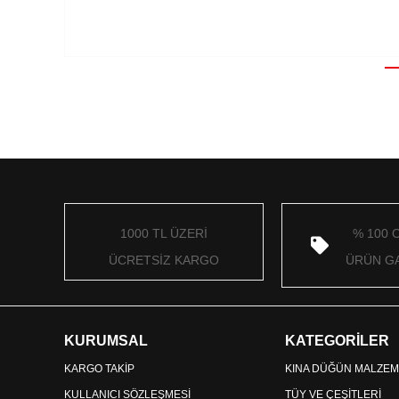
1000 TL ÜZERİ
% 100 
ÜCRETSİZ KARGO
ÜRÜN GA
KURUMSAL
KATEGORİLER
KARGO TAKİP
KINA DÜĞÜN MALZEM
KULLANICI SÖZLEŞMESİ
TÜY VE ÇEŞİTLERİ