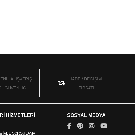
ENLİ ALIŞVERİŞ
İADE / DEĞİŞİM
SL GÜVENLİĞİ
FIRSATI
Rİ HİZMETLERİ
SOSYAL MEDYA
 & İADE SORGULAMA