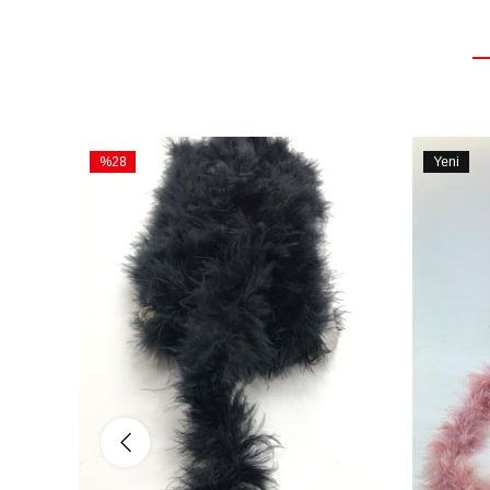
%28
Yeni
İndirim
Ürün
%28İndirim