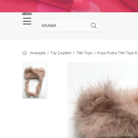
KINA DÜĞÜN MALZEMELERİ
TAKI MALZEM
MENU
Anasayfa
Tüy Çeşitleri
Tilki Tüyü
Koyu Pudra Tilki Tüyü K