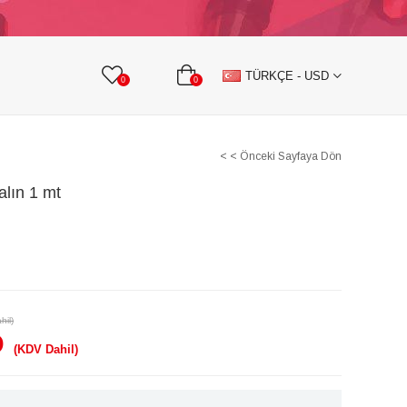
KURDELE
TAŞLI TEKSTİL AKSESUARLARI
TÜRKÇE - USD
0
0
< < Önceki Sayfaya Dön
alın 1 mt
hil)
D
(KDV Dahil)