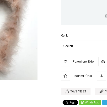
Ü
Renk
Favorilere Ekle
İndirimli Ürün
TAVSIYE ET
Y
WhatsApp