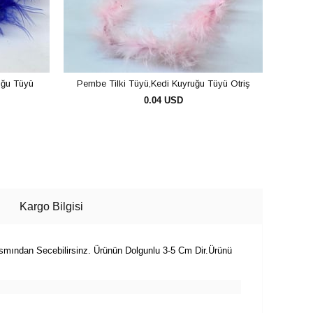
uğu Tüyü
Pembe Tilki Tüyü,Kedi Kuyruğu Tüyü Otriş
Mor
0.04 USD
SEPETE EKLE
Kargo Bilgisi
ısmından Secebilirsinz. Ürünün Dolgunlu 3-5 Cm Dir.Ürünü