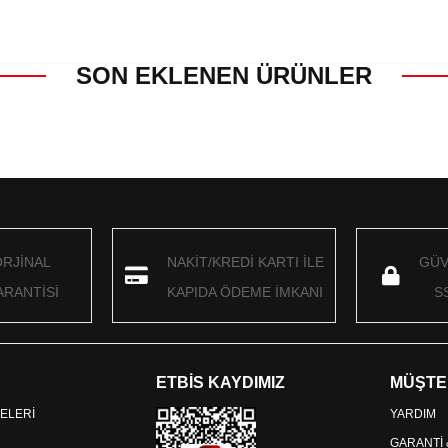
SON EKLENEN ÜRÜNLER
ORJİNAL
NAKİT/KREDİ KARTI İLE
GÜV
RANTİSİ
KAPIDA ÖDEME İMKANI
S
ETBİS KAYDIMIZ
MÜŞTE
ELERİ
YARDIM
GARANTİ