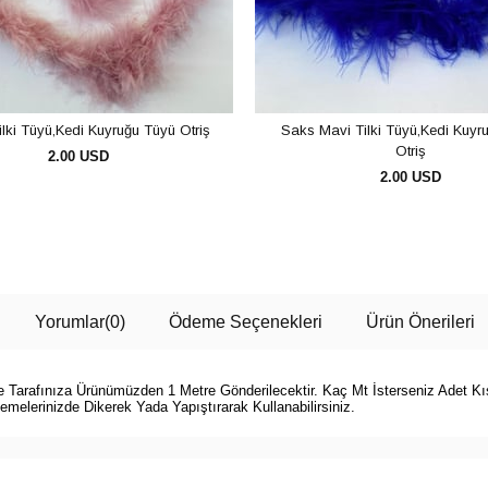
lki Tüyü,Kedi Kuyruğu Tüyü Otriş
Saks Mavi Tilki Tüyü,Kedi Kuyr
Otriş
2.00 USD
2.00 USD
SEPETE EKLE
SEPETE EKLE
Yorumlar
(0)
Ödeme Seçenekleri
Ürün Önerileri
zde Tarafınıza Ürünümüzden 1 Metre Gönderilecektir. Kaç Mt İsterseniz Adet K
melerinizde Dikerek Yada Yapıştırarak Kullanabilirsiniz.