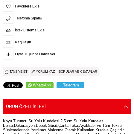
Favorilere Ekle
Telefonla Sipariş
İstek Listeme Ekle
Karşılaştır
Fiyat Düşünce Haber Ver
TAVSIYE ET
YORUM YAZ
SORULAR VE CEVAPLAR
WhatsApp
Telegram
ÜRÜN ÖZELLIKLERI
Koyu Turuncu Su Yolu Kurdelesi 2,5 cm Su Yolu Kurdelesi
Ebise,Dekorasyon,Bebek Süsü,Çanta,Toka,Ayakkabı ve Tüm Tekstil
Süslemelerinde Yardımcı Malzeme Olarak Kullanılan Kurdele Çeşitidir.