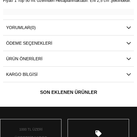
Fiyatı 1 Top 50 mt Üzerinden Hesaplanmaktadır. Eni 2,5 cm Şeklindedir.
YORUMLAR
(0)
ÖDEME SEÇENEKLERI
ÜRÜN ÖNERILERI
KARGO BILGISI
SON EKLENEN ÜRÜNLER
1000 TL ÜZERİ