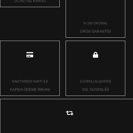
ÜCRETSİZ KARGO
% 100 ORJİNAL
ÜRÜN GARANTİSİ
NAKİT/KREDİ KARTI İLE
GÜVENLİ ALIŞVERİŞ
KAPIDA ÖDEME İMKANI
SSL GÜVENLİĞİ