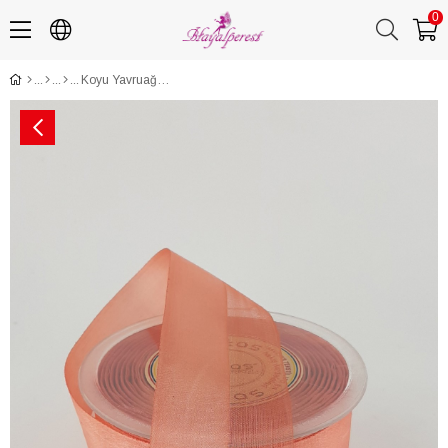
0
Koyu Yavruağzı Rengi Su Yolu Kurdele 4 cm