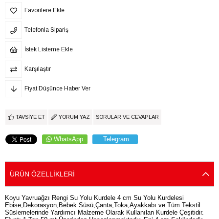
Favorilere Ekle
Telefonla Sipariş
İstek Listeme Ekle
Karşılaştır
Fiyat Düşünce Haber Ver
TAVSIYE ET
YORUM YAZ
SORULAR VE CEVAPLAR
WhatsApp
Telegram
ÜRÜN ÖZELLIKLERI
Koyu Yavruağzı Rengi Su Yolu Kurdele 4 cm Su Yolu Kurdelesi
Ebise,Dekorasyon,Bebek Süsü,Çanta,Toka,Ayakkabı ve Tüm Tekstil
Süslemelerinde Yardımcı Malzeme Olarak Kullanılan Kurdele Çeşitidir.