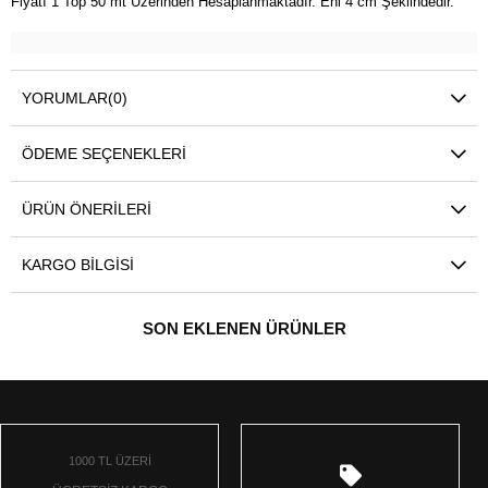
Fiyatı 1 Top 50 mt Üzerinden Hesaplanmaktadır. Eni 4 cm Şeklindedir.
YORUMLAR
(0)
ÖDEME SEÇENEKLERI
ÜRÜN ÖNERILERI
KARGO BILGISI
SON EKLENEN ÜRÜNLER
1000 TL ÜZERİ