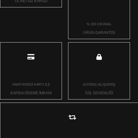
ÜCRETSİZ KARGO
% 100 ORJİNAL
ÜRÜN GARANTİSİ
NAKİT/KREDİ KARTI İLE
GÜVENLİ ALIŞVERİŞ
KAPIDA ÖDEME İMKANI
SSL GÜVENLİĞİ