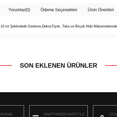
Yorumlar
(0)
Ödeme Seçenekleri
Ürün Önerileri
 10 mt Şeklindedir.Süsleme,Dekor,Fiyok ,Toka ve Birçok Hobi Malzemelerinde
SON EKLENEN ÜRÜNLER
ORJİNAL
NAKİT/KREDİ KARTI İLE
GÜV