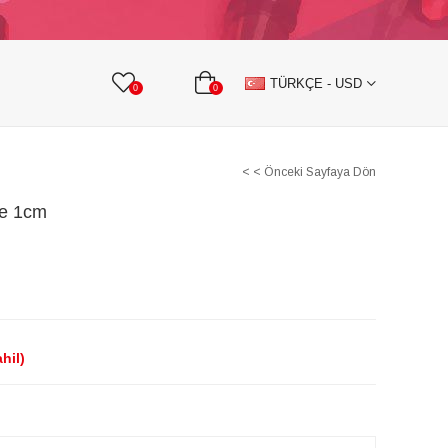
KURDELE
TAŞLI TEKSTİL AKSESUARLARI
TÜRKÇE - USD
0
0
< < Önceki Sayfaya Dön
le 1cm
hil)