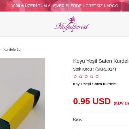
1000 ₺ ÜZERİ
TÜM ALIŞVERİŞLERDE ÜCRETSİZ KARGO
ELERİ
PARTİ VE SÜS MALZEMELERİ
TÜY
BONCUKLAR
TOPTAN
DİĞER
en Kurdele 1cm
Koyu Yeşil Saten Kurde
Stok Kodu
(SKRD014)
Koyu Yeşil Saten Kurdele
0.95 USD
(KDV Da
Renk