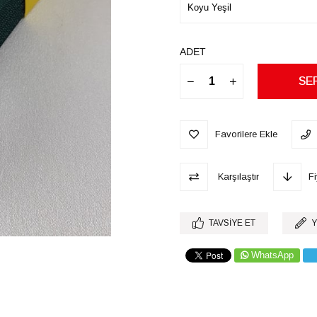
ADET
Favorilere Ekle
Karşılaştır
F
TAVSIYE ET
Y
WhatsApp