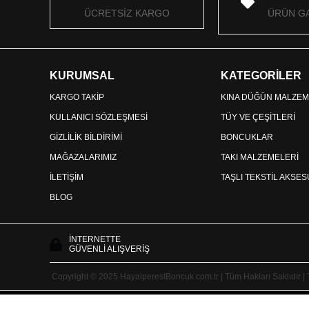
ÜCRETSİZ KARGO
ÜRÜN GA
KURUMSAL
KATEGORİLER
KARGO TAKİP
KINA DÜĞÜN MALZEM
KULLANICI SÖZLEŞMESİ
TÜY VE ÇEŞİTLERİ
GİZLİLİK BİLDİRİMİ
BONCUKLAR
MAĞAZALARIMIZ
TAKI MALZEMELERİ
İLETİŞİM
TAŞLI TEKSTİL AKSE
BLOG
İNTERNETTE
GÜVENLİ ALIŞVERİŞ
Copyright © 2025 HayalperestBoncuk.com.tr | Tüm Hakları Saklıdır |