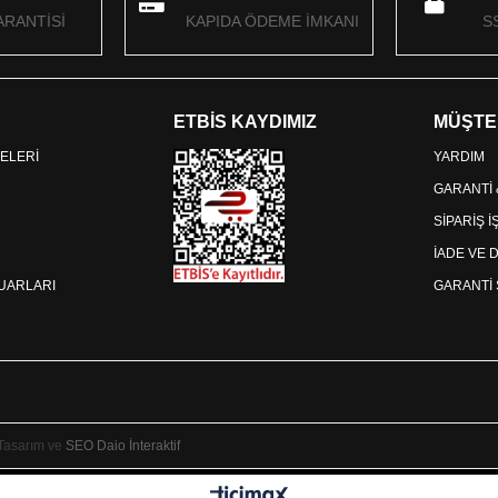
RANTİSİ
KAPIDA ÖDEME İMKANI
S
ETBİS KAYDIMIZ
MÜŞTE
ELERİ
YARDIM
GARANTİ
SİPARİŞ 
İADE VE 
SUARLARI
GARANTİ 
 Tasarım ve
SEO
Daio İnteraktif