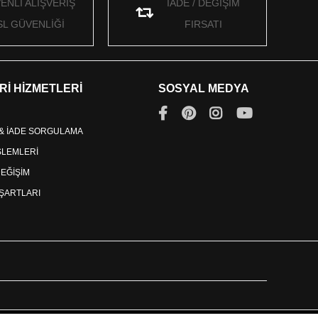
ENLİ ALIŞVERİŞ
İADE / DEĞİŞİM
SL GÜVENLİĞİ
FIRSATI
Rİ HİZMETLERİ
SOSYAL MEDYA
 & İADE SORGULAMA
İŞLEMLERİ
DEĞİŞİM
ŞARTLARI