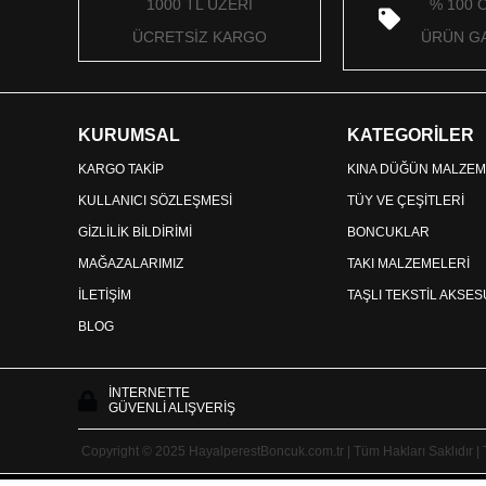
1000 TL ÜZERİ
% 100 
ÜCRETSİZ KARGO
ÜRÜN GA
KURUMSAL
KATEGORİLER
KARGO TAKİP
KINA DÜĞÜN MALZEM
KULLANICI SÖZLEŞMESİ
TÜY VE ÇEŞİTLERİ
GİZLİLİK BİLDİRİMİ
BONCUKLAR
MAĞAZALARIMIZ
TAKI MALZEMELERİ
İLETİŞİM
TAŞLI TEKSTİL AKSE
BLOG
İNTERNETTE
GÜVENLİ ALIŞVERİŞ
Copyright © 2025 HayalperestBoncuk.com.tr | Tüm Hakları Saklıdır |