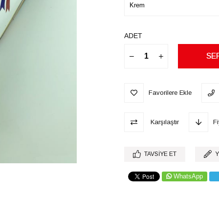
ADET
Favorilere Ekle
Karşılaştır
F
TAVSIYE ET
Y
WhatsApp