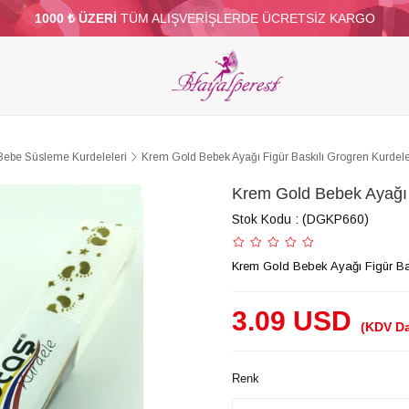
1000 ₺ ÜZERİ
TÜM ALIŞVERİŞLERDE ÜCRETSİZ KARGO
ELERİ
PARTİ VE SÜS MALZEMELERİ
TÜY
BONCUKLAR
TOPTAN
DİĞER
Bebe Süsleme Kurdeleleri
Krem Gold Bebek Ayağı Figür Baskılı Grogren Kurdel
Krem Gold Bebek Ayağı 
Stok Kodu
(DGKP660)
Krem Gold Bebek Ayağı Figür Ba
3.09 USD
(KDV Da
Renk