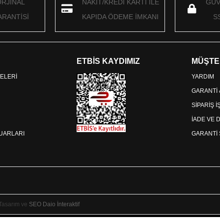
ORJİNAL
NAKİT/KREDİ KARTI İLE
GÜV
RANTİSİ
KAPIDA ÖDEME İMKANI
S
ETBİS KAYDIMIZ
MÜŞTE
ELERİ
YARDIM
GARANTİ
SİPARİŞ 
İADE VE 
SUARLARI
GARANTİ 
 Tasarım ve
SEO
Daio İnteraktif