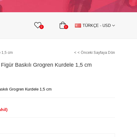
KURDELE
TAŞLI TEKSTİL AKSESUARLARI
TÜRKÇE - USD
0
0
e 1,5 cm
< < Önceki Sayfaya Dön
Figür Baskılı Grogren Kurdele 1,5 cm
skılı Grogren Kurdele 1,5 cm
hil)