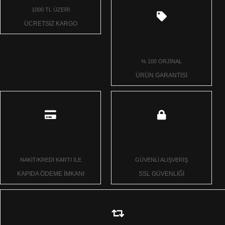
1000 TL ÜZERİ
ÜCRETSİZ KARGO
% 100 ORJİNAL
ÜRÜN GARANTİSİ
NAKİT/KREDİ KARTI İLE
GÜVENLİ ALIŞVERİŞ
KAPIDA ÖDEME İMKANI
SSL GÜVENLİĞİ