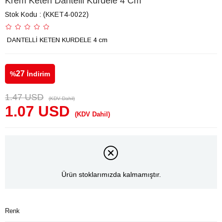
Krem Keten Dantelli Kurdele 4 Cm
Stok Kodu
(KKET4-0022)
DANTELLİ KETEN KURDELE 4 cm
27
%
İndirim
1.47 USD
(KDV Dahil)
1.07 USD
(KDV Dahil)
Ürün stoklarımızda kalmamıştır.
Renk