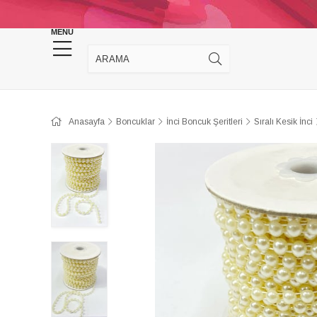
KINA DÜĞÜN MALZEMELERİ
TAKI MALZEM
MENU
Anasayfa
Boncuklar
İnci Boncuk Şeritleri
Sıralı Kesik İnci