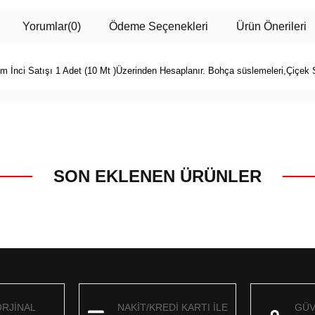
Yorumlar
(0)
Ödeme Seçenekleri
Ürün Önerileri
m İnci Satışı 1 Adet (10 Mt )Üzerinden Hesaplanır. Bohça süslemeleri,Çiçek S
SON EKLENEN ÜRÜNLER
ORJİNAL
NAKİT/KREDİ KARTI İLE
GÜV