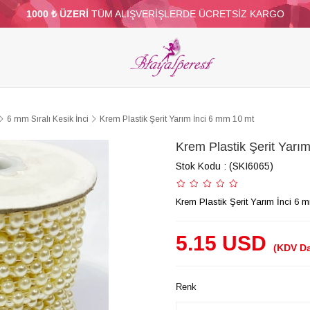
1000 ₺ ÜZERİ
TÜM ALIŞVERİŞLERDE ÜCRETSİZ KARGO
ELERİ
PARTİ VE SÜS MALZEMELERİ
TÜY
BONCUKLAR
TOPTAN
DİĞER
6 mm Sıralı Kesik İnci
Krem Plastik Şerit Yarım İnci 6 mm 10 mt
Krem Plastik Şerit Yarı
Stok Kodu
(SKI6065)
Krem Plastik Şerit Yarım İnci 6 
5.15 USD
(KDV Da
Renk