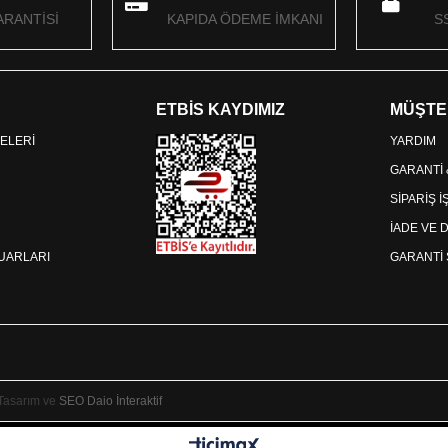
RANTİSİ
KAPIDA ÖDEME İMKANI
S
ETBİS KAYDIMIZ
MÜŞTE
ELERİ
YARDIM
GARANTİ
SİPARİŞ 
İADE VE 
SUARLARI
GARANTİ 
 Tasarım ve
SEO
Daio İnteraktif