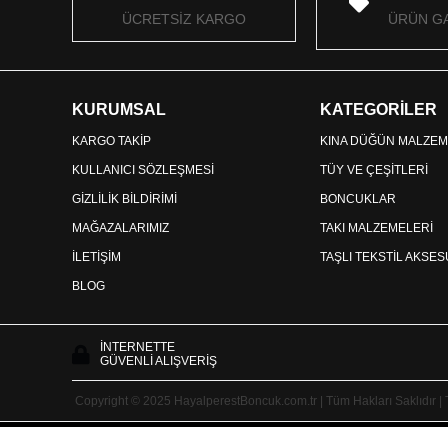
ÜCRETSİZ KARGO
ÜRÜN GA
KURUMSAL
KATEGORİLER
KARGO TAKİP
KINA DÜĞÜN MALZEM
KULLANICI SÖZLEŞMESİ
TÜY VE ÇEŞİTLERİ
GİZLİLİK BİLDİRİMİ
BONCUKLAR
MAĞAZALARIMIZ
TAKI MALZEMELERİ
İLETİŞİM
TAŞLI TEKSTİL AKSE
BLOG
İNTERNETTE
GÜVENLİ ALIŞVERİŞ
Copyright © 2025 HayalperestBoncuk.com.tr | Tüm Hakları Saklıdır |