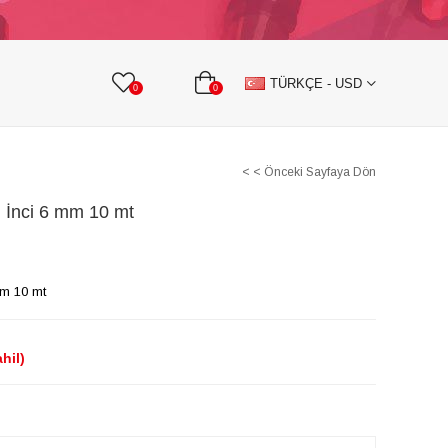
KURDELE
TAŞLI TEKSTİL AKSESUARLARI
TÜRKÇE - USD
0
0
< < Önceki Sayfaya Dön
m İnci 6 mm 10 mt
mm 10 mt
hil)