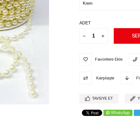
ADET
Favorilere Ekle
Karşılaştır
F
TAVSIYE ET
Y
WhatsApp