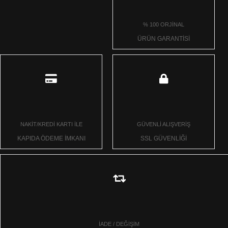
% 100 ORJİNAL
ÜRÜN GARANTİSİ
NAKİT/KREDİ KARTI İLE
GÜVENLİ ALIŞVERİŞ
KAPIDA ÖDEME İMKANI
SSL GÜVENLİĞİ
İADE / DEĞİŞİM