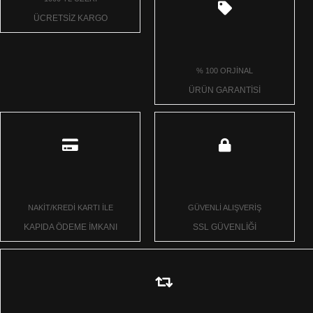
ÜCRETSİZ KARGO
% 100 ORJİNAL
ÜRÜN GARANTİSİ
NAKİT/KREDİ KARTI İLE
GÜVENLİ ALIŞVERİŞ
KAPIDA ÖDEME İMKANI
SSL GÜVENLİĞİ