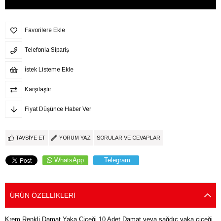
Favorilere Ekle
Telefonla Sipariş
İstek Listeme Ekle
Karşılaştır
Fiyat Düşünce Haber Ver
TAVSIYE ET
YORUM YAZ
SORULAR VE CEVAPLAR
WhatsApp
Telegram
ÜRÜN ÖZELLIKLERI
Krem Renkli Damat Yaka Çiçeği 10 Adet Damat veya sağdıç yaka çiçeği