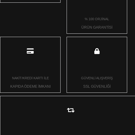
% 100 ORJİNAL
ÜRÜN GARANTİSİ
NAKİT/KREDİ KARTI İLE
GÜVENLİ ALIŞVERİŞ
KAPIDA ÖDEME İMKANI
SSL GÜVENLİĞİ