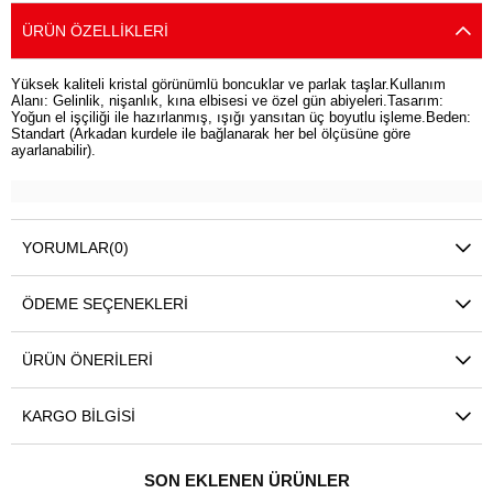
ÜRÜN ÖZELLIKLERI
Yüksek kaliteli kristal görünümlü boncuklar ve parlak taşlar.Kullanım
Alanı: Gelinlik, nişanlık, kına elbisesi ve özel gün abiyeleri.Tasarım:
Yoğun el işçiliği ile hazırlanmış, ışığı yansıtan üç boyutlu işleme.Beden:
Standart (Arkadan kurdele ile bağlanarak her bel ölçüsüne göre
ayarlanabilir).
YORUMLAR
(0)
ÖDEME SEÇENEKLERI
ÜRÜN ÖNERILERI
KARGO BILGISI
SON EKLENEN ÜRÜNLER