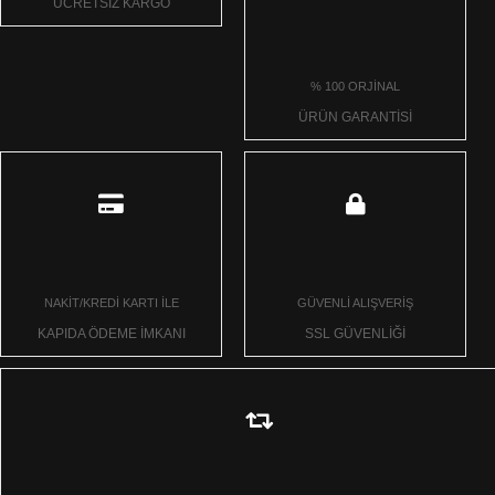
ÜCRETSİZ KARGO
% 100 ORJİNAL
ÜRÜN GARANTİSİ
NAKİT/KREDİ KARTI İLE
GÜVENLİ ALIŞVERİŞ
KAPIDA ÖDEME İMKANI
SSL GÜVENLİĞİ