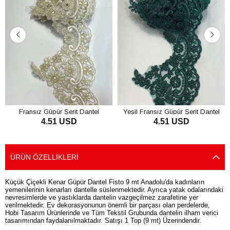
Fransız Güpür Şerit Dantel
Yeşil Fransız Güpür Şerit Dantel
4.51 USD
4.51 USD
SEPETE EKLE
SEPETE EKLE
ÜRÜN ÖZELLIKLERI
Küçük Çiçekli Kenar Güpür Dantel Fisto 9 mt Anadolu'da kadınların
yemenilerinin kenarları dantelle süslenmektedir. Ayrıca yatak odalarındaki
nevresimlerde ve yastıklarda dantelin vazgeçilmez zarafetine yer
verilmektedir. Ev dekorasyonunun önemli bir parçası olan perdelerde,
Hobi Tasarım Ürünlerinde ve Tüm Tekstil Grubunda dantelin ilham verici
tasarımından faydalanılmaktadır. Satışı 1 Top (9 mt) Üzerindendir.