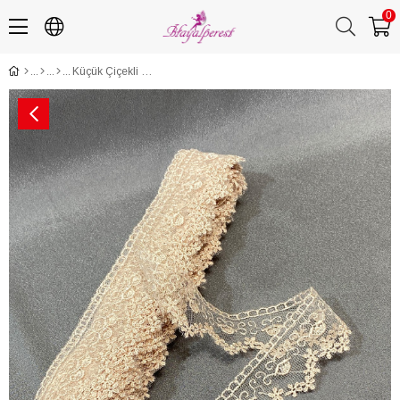
0
Küçük Çiçekli Kenar Güpür Dantel Fisto 9 mt