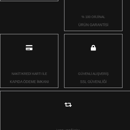
% 100 ORJİNAL
ÜRÜN GARANTİSİ
NAKİT/KREDİ KARTI İLE
GÜVENLİ ALIŞVERİŞ
KAPIDA ÖDEME İMKANI
SSL GÜVENLİĞİ