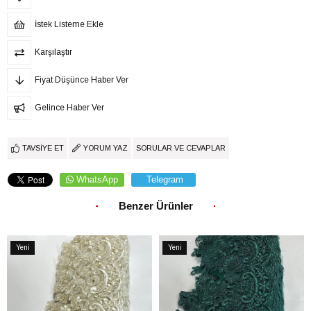
İstek Listeme Ekle
Karşılaştır
Fiyat Düşünce Haber Ver
Gelince Haber Ver
TAVSIYE ET
YORUM YAZ
SORULAR VE CEVAPLAR
WhatsApp
Telegram
Benzer Ürünler
Yeni
Yeni
Ürün
Ürün