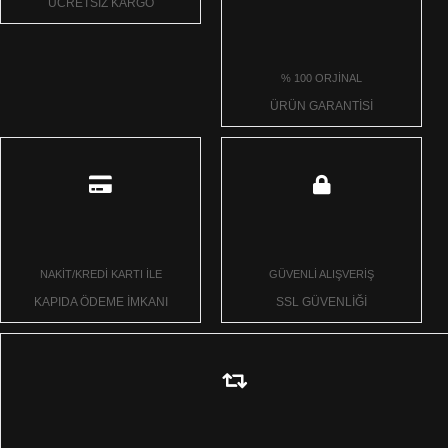
ÜCRETSİZ KARGO
% 100 ORJİNAL
ÜRÜN GARANTİSİ
NAKİT/KREDİ KARTI İLE
GÜVENLİ ALIŞVERİŞ
KAPIDA ÖDEME İMKANI
SSL GÜVENLİĞİ