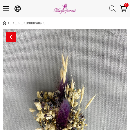
0
Kurutulmuş Çiçekli Damat Yaka Çiçeği