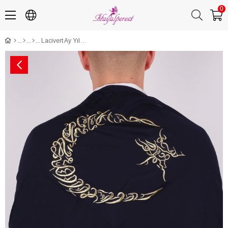
0
Lacivert Ay Yıldız Gold Nakışlı Biyeli Damat Örtüsü