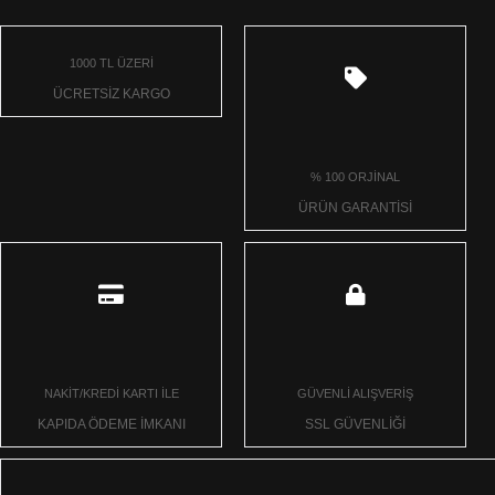
1000 TL ÜZERİ
ÜCRETSİZ KARGO
% 100 ORJİNAL
ÜRÜN GARANTİSİ
NAKİT/KREDİ KARTI İLE
GÜVENLİ ALIŞVERİŞ
KAPIDA ÖDEME İMKANI
SSL GÜVENLİĞİ