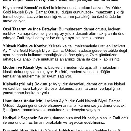
Hayalperest Boncuk'un özel koleksiyonundan çıkan Lacivert Ay Yıldız
Gold Nakışlı Biyeli Damat Örtüsü, düğün gününüzdeki muazzam şıklığı
temsil ediyor. Lacivertin derinliği ve altının parlaklığı bu özel örtüde bir
araya geliyor.
Özel Tasarım ve İnce Detaylar:
Bu muhteşem damat örtüsü, lacivert
renkteki kumaşı üzerine işlenmiş ay yıldız desenli altın nakışları ile öne
çıkıyor. Zarif biyeli detaylar ise örtüye ayrı bir incelik katıyor.
Yüksek Kalite ve Konfor:
Yüksek kaliteli malzemelerle üretilen Lacivert
Ay Yıldız Gold Nakışlı Biyeli Damat Örtüsü, sadece görsel estetikle değil
aynı zamanda kullanım rahatlığıyla da öne çıkıyor. Özel gününüzde
rahatça kullanabilir ve unutulmaz anlarınızı daha da özel kılabilirsiniz.
Modern ve Klasik Uyum:
Lacivertin modern duruşu, altın nakışların
klasik dokunuşuyla buluşuyor. Bu örtü, modern ve klasik düğün
temalarına mükemmel bir uyum sağlıyor.
Kişiselleştirilmiş Dokunuş:
Ay yıldız desenleri, damat örtüsüne kişisel
ve özel bir hava katıyor. Bu özel dokunuş, sizin tarzınızı ve kişiliğinizi
yansıtmanın harika bir yolu.
Unutulmaz Anılar için:
Lacivert Ay Yıldız Gold Nakışlı Biyeli Damat
Örtüsü, düğün gününüzde efsanevi anılar biriktirmenize yardımcı olacak.
Şıklığınızı tamamlayarak unutulmaz bir deneyim yaşayın.
Hediyelik Seçenek:
Bu örtü, damadınıza özel bir hediye olabilir. Zarif örtü
ile ona unutulmaz bir anı bırakabilir ve teşekkür edebilirsiniz.
Dayanıklılık ve Estetik:
Yüksek kaliteli malzemelerle üretilen bu örtü,