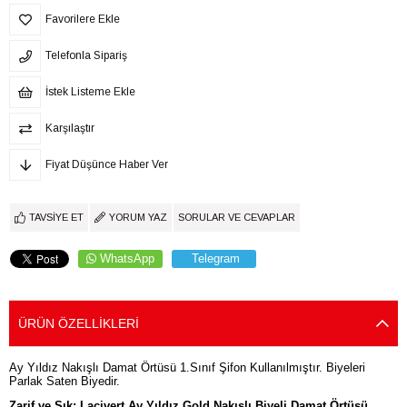
Favorilere Ekle
Telefonla Sipariş
İstek Listeme Ekle
Karşılaştır
Fiyat Düşünce Haber Ver
TAVSIYE ET
YORUM YAZ
SORULAR VE CEVAPLAR
WhatsApp
Telegram
ÜRÜN ÖZELLIKLERI
Ay Yıldız Nakışlı Damat Örtüsü 1.Sınıf Şifon Kullanılmıştır. Biyeleri
Parlak Saten Biyedir.
Zarif ve Şık: Lacivert Ay Yıldız Gold Nakışlı Biyeli Damat Örtüsü