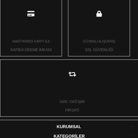
NAKİT/KREDİ KARTI İLE
GÜVENLİ ALIŞVERİŞ
KAPIDA ÖDEME İMKANI
SSL GÜVENLİĞİ
İADE / DEĞİŞİM
FIRSATI
KURUMSAL
KATEGORİLER