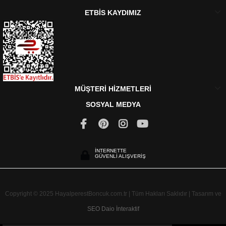
ETBİS KAYDIMIZ
MÜŞTERİ HİZMETLERİ
SOSYAL MEDYA
İNTERNETTE
GÜVENLİ ALIŞVERİŞ
Copyright © 2025 HayalperestBoncuk.com.tr | Tüm Hakları Saklıdır | Tasarım ve
SEO
Daio İnteraktif