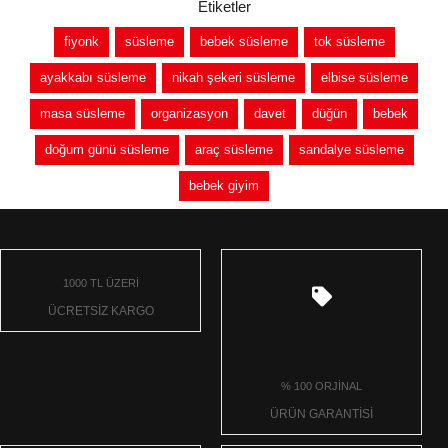
Etiketler
fiyonk
süsleme
bebek süsleme
tok süsleme
ayakkabı süsleme
nikah şekeri süsleme
elbise süsleme
masa süsleme
organizasyon
davet
düğün
bebek
doğum günü süsleme
araç süsleme
sandalye süsleme
bebek giyim
1000 TL ÜZERİ
ÜCRETSİZ KARGO
% 100 ORJİNAL
ÜRÜN GARANTİSİ