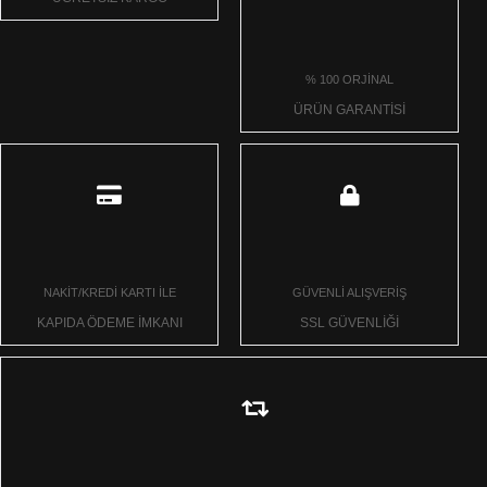
% 100 ORJİNAL
ÜRÜN GARANTİSİ
NAKİT/KREDİ KARTI İLE
GÜVENLİ ALIŞVERİŞ
KAPIDA ÖDEME İMKANI
SSL GÜVENLİĞİ