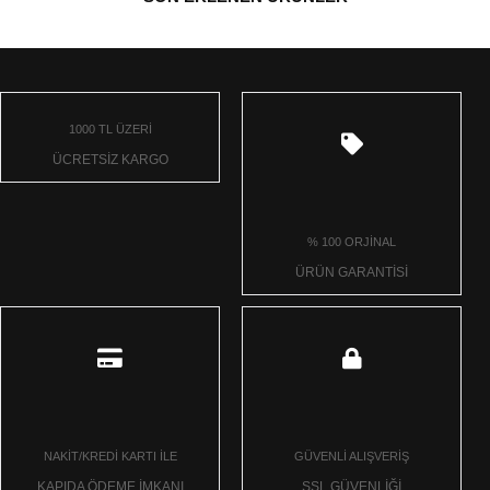
1000 TL ÜZERİ
ÜCRETSİZ KARGO
% 100 ORJİNAL
ÜRÜN GARANTİSİ
NAKİT/KREDİ KARTI İLE
GÜVENLİ ALIŞVERİŞ
KAPIDA ÖDEME İMKANI
SSL GÜVENLİĞİ