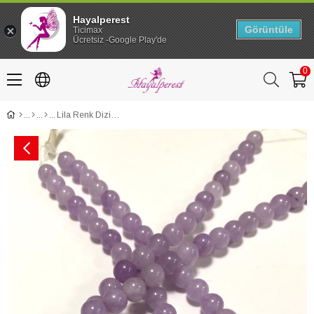
Hayalperest
Görüntüle
Ticimax
Ücretsiz -Google Play'de
0
Lila Renk Dizi Taş Cam Boncuk