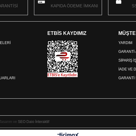
RANTİSİ
KAPIDA ÖDEME İMKANI
S
ETBİS KAYDIMIZ
MÜŞTE
ELERİ
YARDIM
GARANTİ
SİPARİŞ 
İADE VE 
SUARLARI
GARANTİ 
 Tasarım ve
SEO
Daio İnteraktif