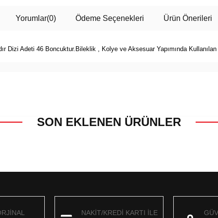
Yorumlar
(0)
Ödeme Seçenekleri
Ürün Önerileri
ıdır Dizi Adeti 46 Boncuktur.Bileklik , Kolye ve Aksesuar Yapımında Kullanıla
SON EKLENEN ÜRÜNLER
ORJİNAL
NAKİT/KREDİ KARTI İLE
GÜV