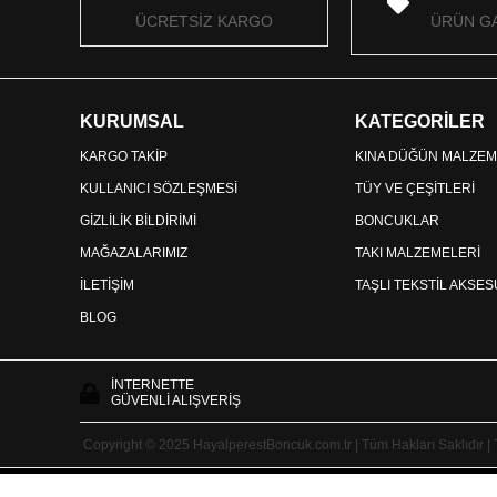
ÜCRETSİZ KARGO
ÜRÜN GA
KURUMSAL
KATEGORİLER
KARGO TAKİP
KINA DÜĞÜN MALZEM
KULLANICI SÖZLEŞMESİ
TÜY VE ÇEŞİTLERİ
GİZLİLİK BİLDİRİMİ
BONCUKLAR
MAĞAZALARIMIZ
TAKI MALZEMELERİ
İLETİŞİM
TAŞLI TEKSTİL AKSE
BLOG
İNTERNETTE
GÜVENLİ ALIŞVERİŞ
Copyright © 2025 HayalperestBoncuk.com.tr | Tüm Hakları Saklıdır |