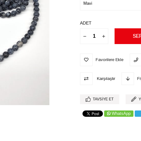
ADET
Favorilere Ekle
Karşılaştır
F
TAVSIYE ET
Y
WhatsApp