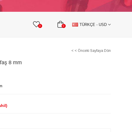
KURDELE
TAŞLI TEKSTİL AKSESUARLARI
TÜRKÇE - USD
0
0
< < Önceki Sayfaya Dön
 Taş 8 mm
mm
hil)