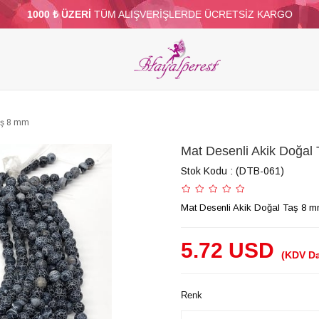
1000 ₺ ÜZERİ
TÜM ALIŞVERİŞLERDE ÜCRETSİZ KARGO
ELERİ
PARTİ VE SÜS MALZEMELERİ
TÜY
BONCUKLAR
TOPTAN
DİĞER
aş 8 mm
Mat Desenli Akik Doğal
Stok Kodu
(DTB-061)
Mat Desenli Akik Doğal Taş 8 
5.72 USD
(KDV Da
Renk