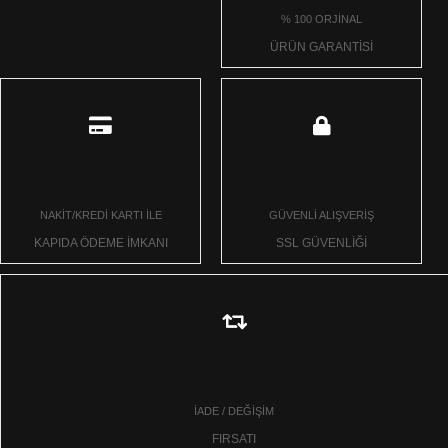
% 100 ORJİNAL
ÜRÜN GARANTİSİ
NAKİT/KREDİ KARTI İLE
GÜVENLİ ALIŞVERİŞ
KAPIDA ÖDEME İMKANI
SSL GÜVENLİĞİ
İADE / DEĞİŞİM
FIRSATI