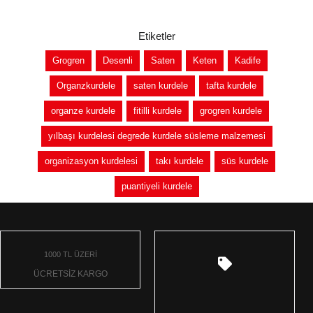
Etiketler
Grogren
Desenli
Saten
Keten
Kadife
Organzkurdele
saten kurdele
tafta kurdele
organze kurdele
fitilli kurdele
grogren kurdele
yılbaşı kurdelesi degrede kurdele süsleme malzemesi
organizasyon kurdelesi
takı kurdele
süs kurdele
puantiyeli kurdele
1000 TL ÜZERİ
ÜCRETSİZ KARGO