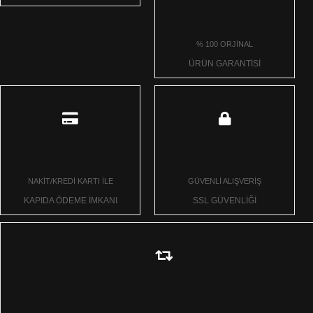
% 100 ORJİNAL
ÜRÜN GARANTİSİ
NAKİT/KREDİ KARTI İLE
GÜVENLİ ALIŞVERİŞ
KAPIDA ÖDEME İMKANI
SSL GÜVENLİĞİ