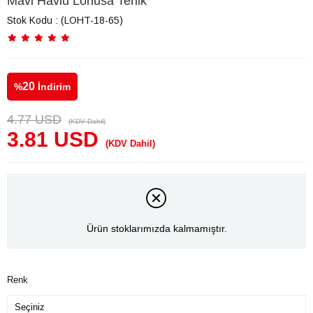
Mavi Havlu Lohusa Terlik
Stok Kodu
(LOHT-18-65)
20
%
İndirim
4.77 USD
(KDV Dahil)
3.81 USD
(KDV Dahil)
Ürün stoklarımızda kalmamıştır.
Renk