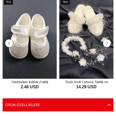
Yeni
Yeni
Ürün
Ürün
Yenidoğan Bebek Patiği
Tüylü İncili Lohusa Terliği ve
2.48 USD
14.29 USD
Çiçekli Taç
SEPETE EKLE
SEPETE EKLE
ÜRÜN ÖZELLIKLERI