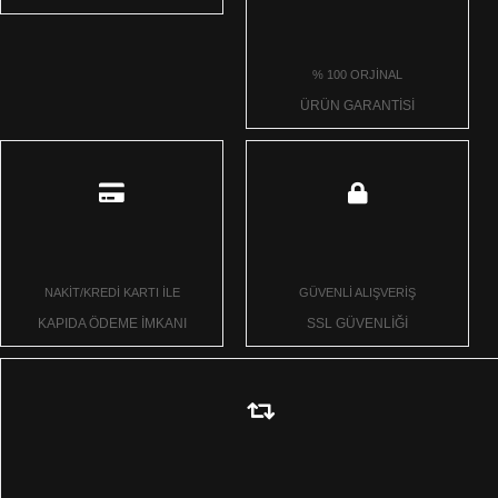
% 100 ORJİNAL
ÜRÜN GARANTİSİ
NAKİT/KREDİ KARTI İLE
GÜVENLİ ALIŞVERİŞ
KAPIDA ÖDEME İMKANI
SSL GÜVENLİĞİ