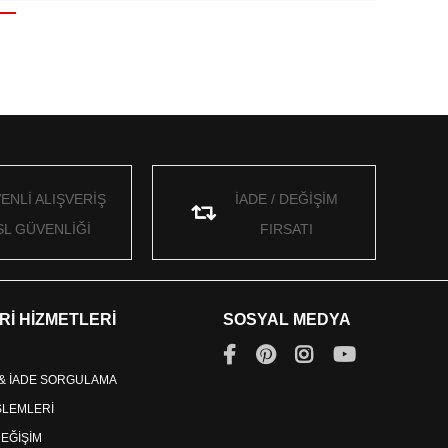
ENLİ ALIŞVERİŞ
İADE / DEĞİŞİM
SL GÜVENLİĞİ
FIRSATI
Rİ HİZMETLERİ
SOSYAL MEDYA
 & İADE SORGULAMA
İŞLEMLERİ
DEĞİŞİM