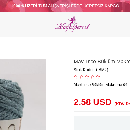
1000 ₺ ÜZERİ
TÜM ALIŞVERİŞLERDE ÜCRETSİZ KARGO
ELERİ
PARTİ VE SÜS MALZEMELERİ
TÜY
BONCUKLAR
TOPTAN
DİĞER
Mavi İnce Büklüm Makr
Stok Kodu
(İBM2)
Mavi İnce Büklüm Makrome 04
2.58 USD
(KDV Da