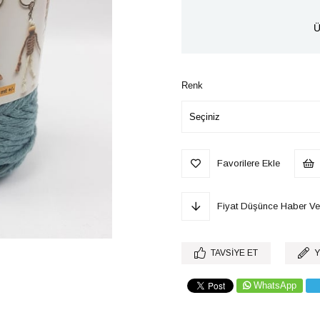
Ü
Renk
Favorilere Ekle
Fiyat Düşünce Haber Ve
TAVSIYE ET
Y
WhatsApp