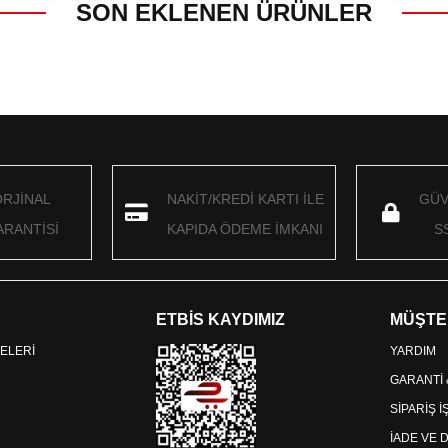
SON EKLENEN ÜRÜNLER
ORJİNAL
NAKİT/KREDİ KARTI İLE
GÜV
RANTİSİ
KAPIDA ÖDEME İMKANI
S
ETBİS KAYDIMIZ
MÜŞTE
ELERİ
YARDIM
GARANTİ
SİPARİŞ 
İADE VE 