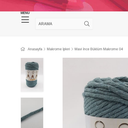
KINA DÜĞÜN MALZEMELERİ
TAKI MALZEM
MENU
Anasayfa
Makrome İpleri
Mavi İnce Büklüm Makrome 04