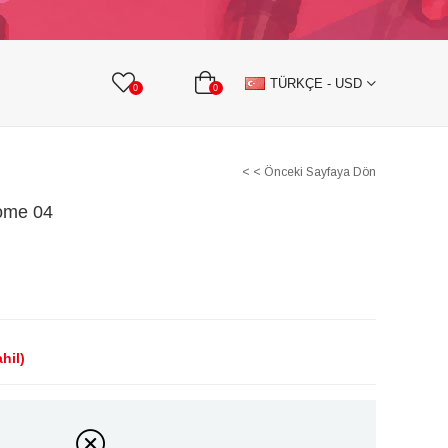
KURDELE
TAŞLI TEKSTİL AKSESUARLARI
TÜRKÇE - USD
0
0
< < Önceki Sayfaya Dön
ome 04
hil)