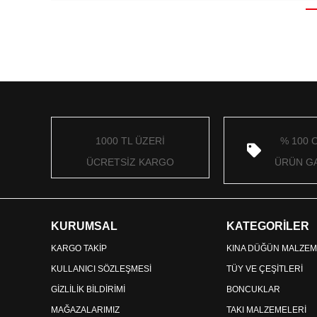
1000 TL ÜZERİ
% 100 
ÜCRETSİZ KARGO
ÜRÜN GA
KURUMSAL
KATEGORİLER
KARGO TAKİP
KINA DÜĞÜN MALZEM
KULLANICI SÖZLEŞMESİ
TÜY VE ÇEŞİTLERİ
GİZLİLİK BİLDİRİMİ
BONCUKLAR
MAĞAZALARIMIZ
TAKI MALZEMELERİ