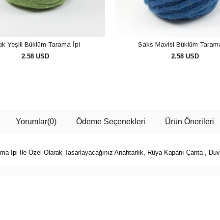
tık Yeşili Büklüm Tarama İpi
Saks Mavisi Büklüm Tarama
2.58 USD
2.58 USD
SEPETE EKLE
SEPETE EKLE
Yorumlar
(0)
Ödeme Seçenekleri
Ürün Önerileri
pi İle Özel Olarak Tasarlayacağınız Anahtarlık, Rüya Kapanı Çanta , Duvar 