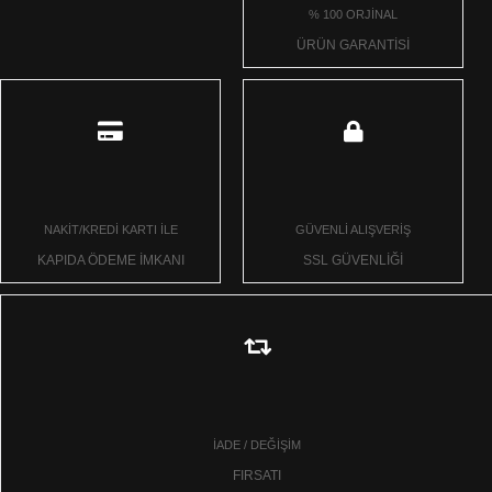
% 100 ORJİNAL
ÜRÜN GARANTİSİ
NAKİT/KREDİ KARTI İLE
GÜVENLİ ALIŞVERİŞ
KAPIDA ÖDEME İMKANI
SSL GÜVENLİĞİ
İADE / DEĞİŞİM
FIRSATI