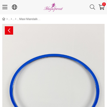
0
Mavi Mandallı Metal Nakış Kasnağı Büyük Boy