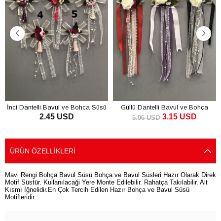
İnci Dantelli Bavul ve Bohça Süsü
Güllü Dantelli Bavul ve Bohça
2.45 USD
3.15 USD
Süsü
5.96 USD
SEPETE EKLE
SEPETE EKLE
ÜRÜN ÖZELLIKLERI
Mavi Rengi Bohça Bavul Süsü Bohça ve Bavul Süsleri Hazır Olarak Direk
Motif Süstür. Kullanılacaği Yere Monte Edilebilir. Rahatça Takılabilir. Alt
Kısmı İğnelidir.En Çok Tercih Edilen Hazır Bohça ve Bavul Süsü
Motifleridir.