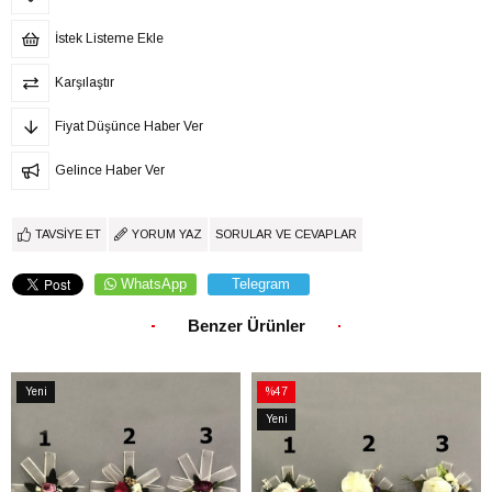
İstek Listeme Ekle
Karşılaştır
Fiyat Düşünce Haber Ver
Gelince Haber Ver
TAVSIYE ET
YORUM YAZ
SORULAR VE CEVAPLAR
WhatsApp
Telegram
Benzer Ürünler
Yeni
%47
Ürün
İndirim
Yeni
%47İndirim
Ürün