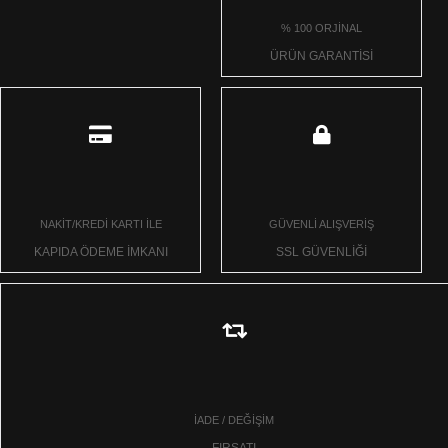
% 100 ORJİNAL
ÜRÜN GARANTİSİ
NAKİT/KREDİ KARTI İLE
GÜVENLİ ALIŞVERİŞ
KAPIDA ÖDEME İMKANI
SSL GÜVENLİĞİ
İADE / DEĞİŞİM