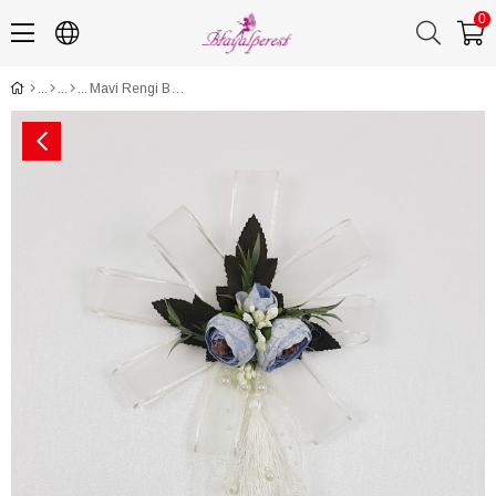
0
Mavi Rengi Bohça Bavul Süsü