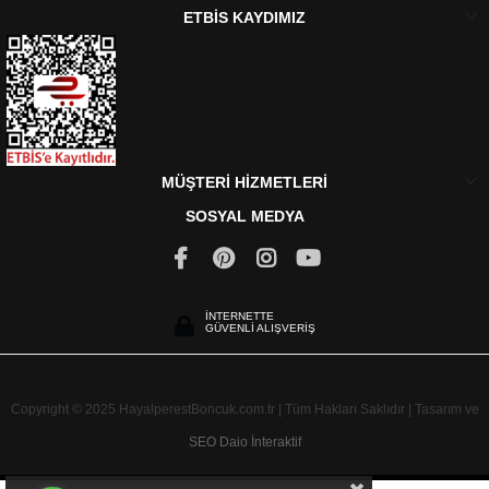
ETBİS KAYDIMIZ
MÜŞTERİ HİZMETLERİ
SOSYAL MEDYA
İNTERNETTE
GÜVENLİ ALIŞVERİŞ
Copyright © 2025 HayalperestBoncuk.com.tr | Tüm Hakları Saklıdır | Tasarım ve
SEO
Daio İnteraktif