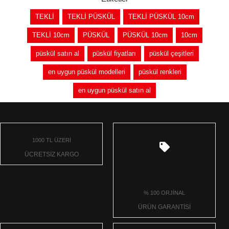
TEKLİ
TEKLİ PÜSKÜL
TEKLİ PÜSKÜL 10cm
TEKLİ 10cm
PÜSKÜL
PÜSKÜL 10cm
10cm
püskül satın al
püskül fiyatları
püskül çeşitleri
en uygun püskül modelleri
püskül renkleri
en uygun püskül satın al
1000 TL ÜZERİ
ÜCRETSİZ KARGO
% 100 ORJİNAL
ÜRÜN GARANTİSİ