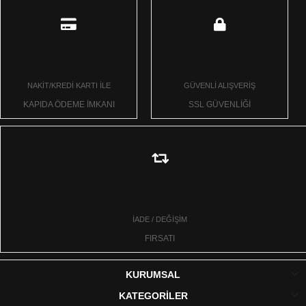
NAKİT/KREDİ KARTI İLE
GÜVENLİ ALIŞVERİŞ
KAPIDA ÖDEME İMKANI
SSL GÜVENLİĞİ
İADE / DEĞİŞİM
FIRSATI
KURUMSAL
KATEGORİLER